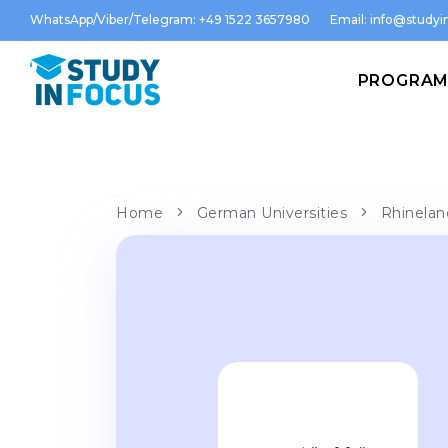
WhatsApp/Viber/Telegram: +49 1522 3657980
Email:
info@studyin
PROGRA
Home
German Universities
Rhinelan