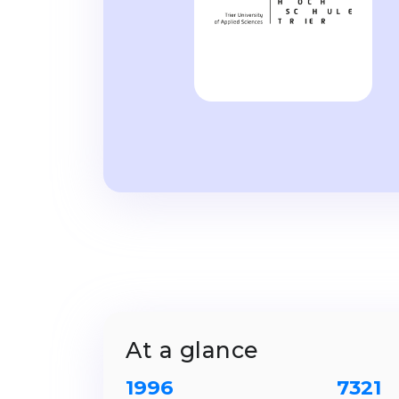
At a glance
1996
7321