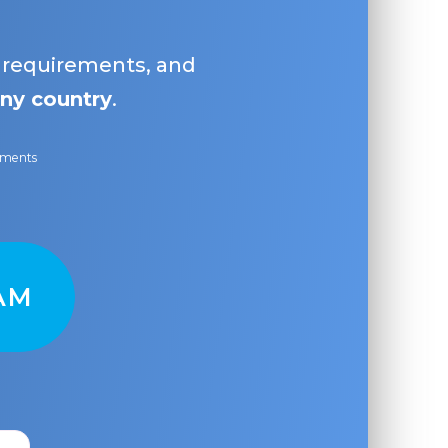
, requirements, and
ny country
.
ayments
AM