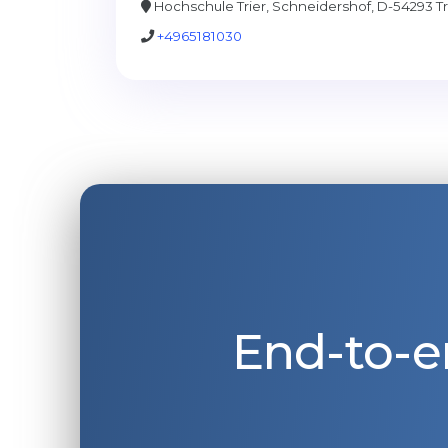
Hochschule Trier, Schneidershof, D-54293 T
+4965181030
End-to-e