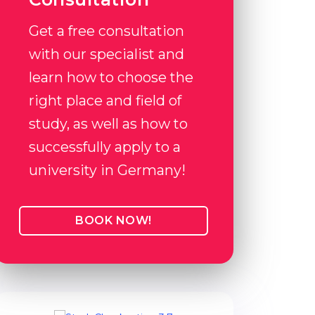
Get a free consultation
with our specialist and
learn how to choose the
right place and field of
study, as well as how to
successfully apply to a
university in Germany!
BOOK NOW!