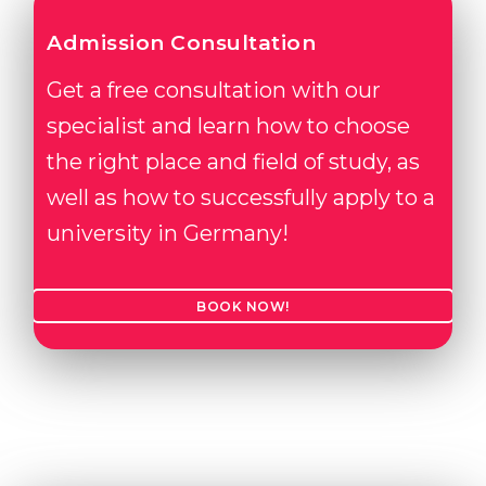
Admission Consultation
Get a free consultation with our
specialist and learn how to choose
the right place and field of study, as
well as how to successfully apply to a
university in Germany!
BOOK NOW!