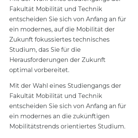
Cities
Fakultät Mobilität und Technik
WE APPLY FOR...
PROFESSIONS
entscheiden Sie sich von Anfang an für
Medicine
Professions
ein modernes, auf die Mobilität der
Engineering
Fields of Study
Zukunft fokussiertes technisches
Physics
Sample Vacancies
Studium, das Sie für die
Management
Herausforderungen der Zukunft
CAREER GUIDANCE
Other Field
optimal vorbereitet.
WE APPLY FROM...
Holland Test
Mit der Wahl eines Studiengangs der
Russia
Interest Map Test
Fakultät Mobilität und Technik
Ukraine
RIASEC Test
entscheiden Sie sich von Anfang an für
Kazakhstan
Success
at
ein modernes an die zukünftigen
Azerbaijan
100%
Mobilitätstrends orientiertes Studium.
Armenia