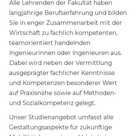
Alle Lehrenden der Fakultät haben
Belarus
Our students successfully enroll in Germa
langjährige Berufserfahrung und bilden
Other Country
Sie in enger Zusammenarbeit mit der
CONSULTATION!
BOOK A CONSULTATION
Wirtschaft zu fachlich kompetenten,
teamorientiert handelnden
Ingenieurinnen oder Ingenieuren aus.
Dabei wird neben der Vermittlung
ausgeprägter fachlicher Kenntnisse
und Kompetenzen besonderer Wert
auf Praxisnähe sowie auf Methoden-
und Sozialkompetenz gelegt.
Unser Studienangebot umfasst alle
Gestaltungsaspekte für zukünftige