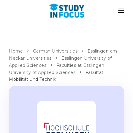
PROGRAMS
UNIVERSITIES
ADMISSION
Universities
PATHWAYS
METHODOLOGY
Home
German Universities
Esslingen am
Neckar Universities
Bachelor's & Master's
Esslingen University of
After School Admission
SERVICES
Applied Sciences
Faculties at Esslingen
University Preparatory Courses
Transfer from University
University of Applied Sciences
Fakultät
Mobilität und Technik
Propaedeutic Program
Master’s in Germany
Second Degree
LANGUAGE SCHOOLS
For Parents
Language Schools
With Admission Guarantee
Language Courses
WE APPLY TO...
Online Language Lessons