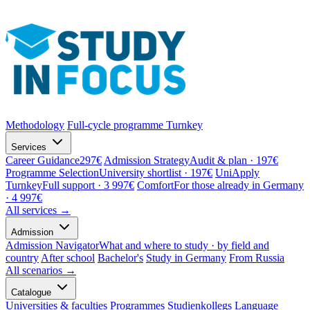
Methodology
Full-cycle programme
Turnkey
Services
Career Guidance
297€
Admission Strategy
Audit & plan · 197€
Programme Selection
University shortlist · 197€
UniApply
Turnkey
Full support · 3 997€
Comfort
For those already in Germany
· 4 997€
All services →
Admission
Admission Navigator
What and where to study · by field and
country
After school
Bachelor's
Study in Germany
From Russia
All scenarios →
Catalogue
Universities & faculties
Programmes
Studienkollegs
Language