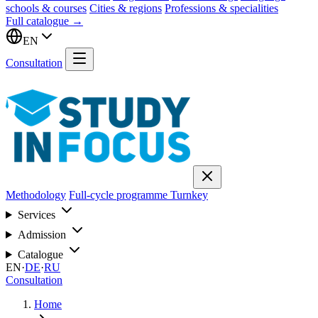
schools & courses
Cities & regions
Professions & specialities
Full catalogue →
EN
Consultation
Methodology
Full-cycle programme
Turnkey
Services
Admission
Catalogue
EN
·
DE
·
RU
Consultation
Home