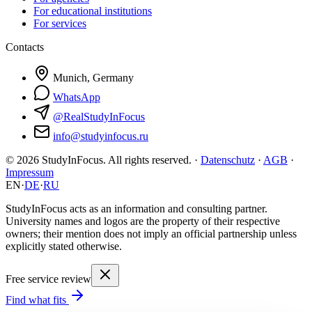
For educational institutions
For services
Contacts
Munich, Germany
WhatsApp
@RealStudyInFocus
info@studyinfocus.ru
© 2026 StudyInFocus. All rights reserved. ·
Datenschutz
·
AGB
·
Impressum
EN
·
DE
·
RU
StudyInFocus acts as an information and consulting partner.
University names and logos are the property of their respective
owners; their mention does not imply an official partnership unless
explicitly stated otherwise.
Free service review
Find what fits