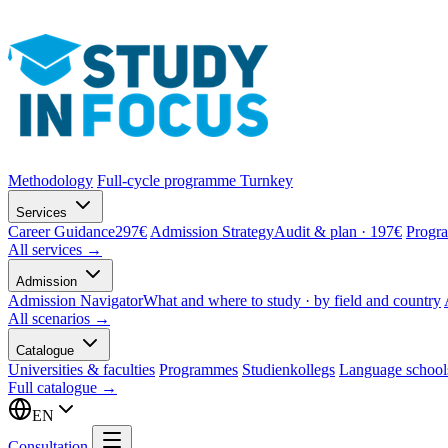
Methodology
Full-cycle programme
Turnkey
Services
Career Guidance
297€
Admission Strategy
Audit & plan · 197€
Progr
All services →
Admission
Admission Navigator
What and where to study · by field and country
All scenarios →
Catalogue
Universities & faculties
Programmes
Studienkollegs
Language school
Full catalogue →
EN
Consultation