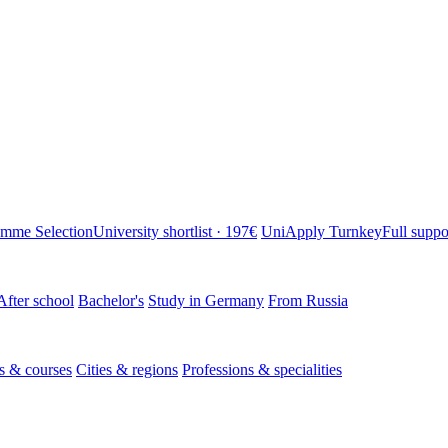
amme Selection
University shortlist · 197€
UniApply
Turnkey
Full suppo
After school
Bachelor's
Study in Germany
From Russia
s & courses
Cities & regions
Professions & specialities