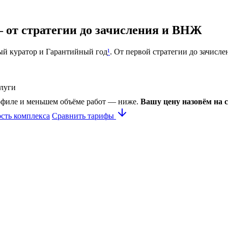
 от стратегии до зачисления и ВНЖ
ый куратор и Гарантийный год
¹
. От первой стратегии до зачисл
слуги
рофиле и меньшем объёме работ — ниже.
Вашу цену назовём на с
ость комплекса
Сравнить тарифы