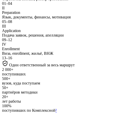
01–04
II
Preparation
Язык, документы, финансы, мотивация
05–08
III
Application
Подача заявок, решения, апелляции
09–12
IV
Enrollment
Виза, enrollment, жильё, ВНЖ
13–16
Один ответственный за весь маршрут
2 000+
поступивших
500+
вузов, куда поступаем
50+
партнёров методики
20+
лет работы
100%
поступивших по Комплексной
²