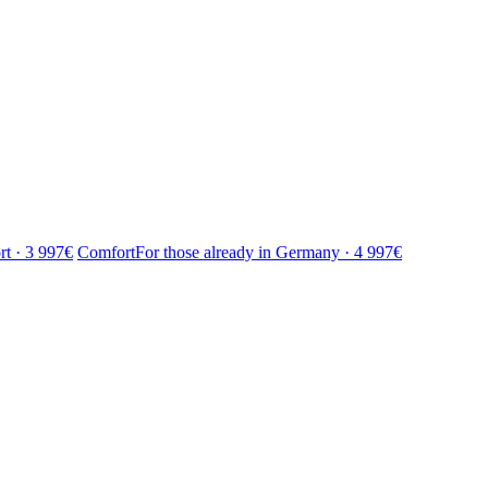
rt · 3 997€
Comfort
For those already in Germany · 4 997€