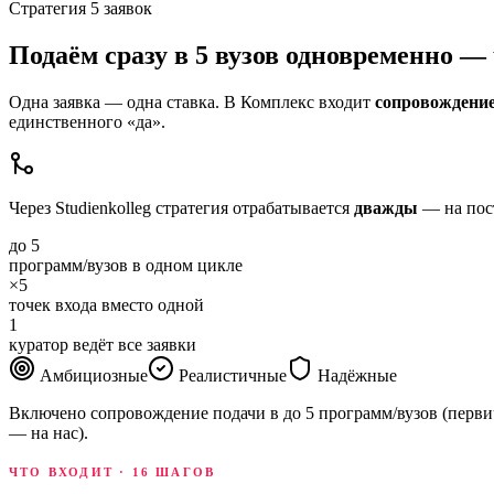
Стратегия 5 заявок
Подаём сразу в 5 вузов одновременно 
Одна заявка — одна ставка. В Комплекс входит
сопровождение
единственного «да».
Через Studienkolleg стратегия отрабатывается
дважды
— на пост
до 5
программ/вузов в одном цикле
×5
точек входа вместо одной
1
куратор ведёт все заявки
Амбициозные
Реалистичные
Надёжные
Включено сопровождение подачи в до 5 программ/вузов (первич
— на нас).
ЧТО ВХОДИТ · 16 ШАГОВ