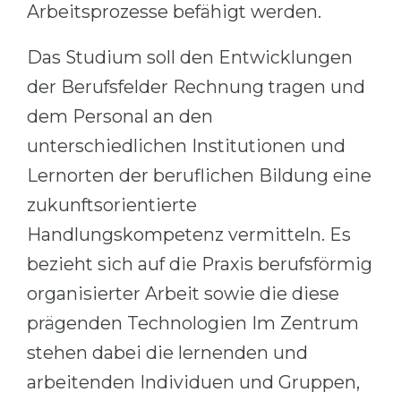
Arbeitsprozesse befähigt werden.
Belarus
Our students successfully enroll in Germa
Das Studium soll den Entwicklungen
Other Country
CONSULTATION!
der Berufsfelder Rechnung tragen und
BOOK A CONSULTATION
dem Personal an den
unterschiedlichen Institutionen und
Lernorten der beruflichen Bildung eine
zukunftsorientierte
Handlungskompetenz vermitteln. Es
bezieht sich auf die Praxis berufsförmig
organisierter Arbeit sowie die diese
prägenden Technologien Im Zentrum
stehen dabei die lernenden und
arbeitenden Individuen und Gruppen,