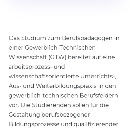
Cities
WE APPLY FOR...
PROFESSIONS
Medicine
Professions
Engineering
Fields of Study
Das Studium zum Berufspädagogen in
Physics
Sample Vacancies
einer Gewerblich-Technischen
Management
Wissenschaft (GTW) bereitet auf eine
CAREER GUIDANCE
Other Field
arbeitsprozess- und
WE APPLY FROM...
wissenschaftsorientierte Unterrichts-,
Holland Test
Aus- und Weiterbildungspraxis in den
Russia
Interest Map Test
gewerblich-technischen Berufsfeldern
Ukraine
RIASEC Test
vor. Die Studierenden sollen für die
Kazakhstan
Success
at
Gestaltung berufsbezogener
Azerbaijan
100%
Bildungsprozesse und qualifizierender
Armenia