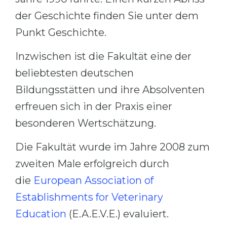
Belarus
der Geschichte finden Sie unter dem
Our students successfully enroll in Germa
Punkt Geschichte.
Other Country
CONSULTATION!
BOOK A CONSULTATION
Inzwischen ist die Fakultät eine der
beliebtesten deutschen
Bildungsstätten und ihre Absolventen
erfreuen sich in der Praxis einer
besonderen Wertschätzung.
Die Fakultät wurde im Jahre 2008 zum
zweiten Male erfolgreich durch
die
European Association of
Establishments for Veterinary
Education
(E.A.E.V.E.) evaluiert.