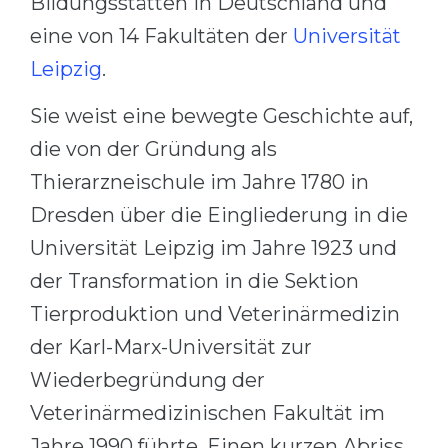
Bildungsstätten in Deutschland und
Cities
eine von 14 Fakultäten der
Universität
WE APPLY FOR...
PROFESSIONS
Leipzig
.
Medicine
Professions
Engineering
Sie weist eine bewegte Geschichte auf,
Fields of Study
die von der Gründung als
Physics
Sample Vacancies
Thierarzneischule im Jahre 1780 in
Management
Dresden über die Eingliederung in die
CAREER GUIDANCE
Other Field
Universität Leipzig im Jahre 1923 und
WE APPLY FROM...
Holland Test
der Transformation in die Sektion
Russia
Interest Map Test
Tierproduktion und Veterinärmedizin
Ukraine
RIASEC Test
der Karl-Marx-Universität zur
Kazakhstan
Success
at
Wiederbegründung der
Azerbaijan
100%
Veterinärmedizinischen Fakultät im
Armenia
Jahre 1990 führte. Einen kurzen Abriss