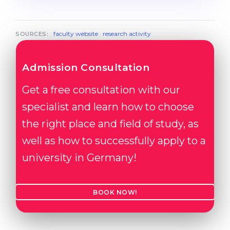
faculty website
·
research activity
SOURCES:
Admission Consultation
Get a free consultation with our
specialist and learn how to choose
the right place and field of study, as
well as how to successfully apply to a
university in Germany!
BOOK NOW!