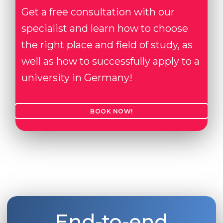
Get a free consultation with our
specialist and learn how to choose
the right place and field of study, as
well as how to successfully apply to a
university in Germany!
BOOK NOW!
End-to-end