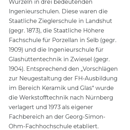
Wurzeln in drei bedeutenden
Cities
Ingenieurschulen. Diese waren die
WE APPLY FOR...
PROFESSIONS
Staatliche Zieglerschule in Landshut
Medicine
Professions
(gegr. 1873), die Staatliche Höhere
Engineering
Fields of Study
Fachschule für Porzellan in Selb (gegr.
Physics
Sample Vacancies
1909) und die Ingenieurschule für
Management
Glashüttentechnik in Zwiesel (gegr.
CAREER GUIDANCE
Other Field
1904). Entsprechend den „Vorschlägen
WE APPLY FROM...
Holland Test
zur Neugestaltung der FH-Ausbildung
Russia
Interest Map Test
im Bereich Keramik und Glas“ wurde
Ukraine
die Werkstofftechnik nach Nürnberg
RIASEC Test
verlagert und 1973 als eigener
Kazakhstan
Success
at
Fachbereich an der Georg-Simon-
Azerbaijan
100%
Ohm-Fachhochschule etabliert.
Armenia