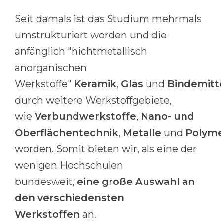
Belarus
Seit damals ist das Studium mehrmals
Our students successfully enroll in Germa
Other Country
umstrukturiert worden und die
CONSULTATION!
anfänglich "nichtmetallisch
BOOK A CONSULTATION
anorganischen
Werkstoffe"
Keramik
,
Glas
und
Bindemitt
durch weitere Werkstoffgebiete,
wie
Verbundwerkstoffe
,
Nano- und
Oberflächentechnik
,
Metalle
und
Polym
worden. Somit bieten wir, als eine der
wenigen Hochschulen
bundesweit,
eine große Auswahl an
den verschiedensten
Werkstoffen
an.