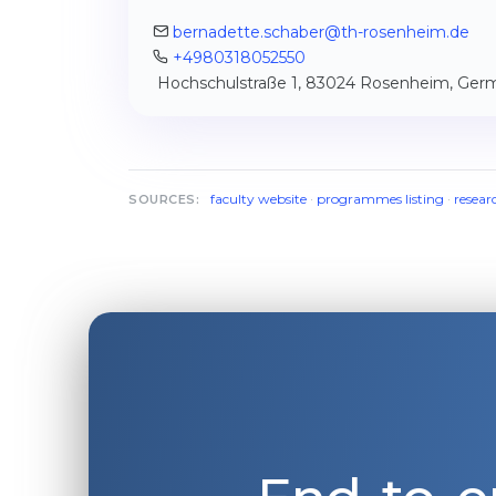
bernadette.schaber@th-rosenheim.de
+4980318052550
Hochschulstraße 1, 83024 Rosenheim, Ger
faculty website
·
programmes listing
·
resear
SOURCES: