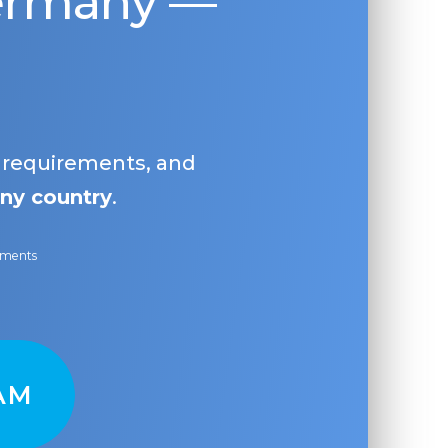
Germany —
, requirements, and
ny country
.
ayments
AM