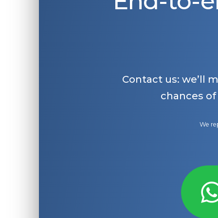
End-to-e
Contact us: we’ll 
chances of
We rep