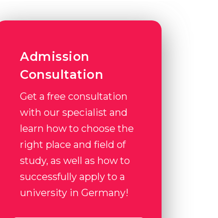
Admission
Consultation
Get a free consultation
with our specialist and
learn how to choose the
right place and field of
study, as well as how to
successfully apply to a
university in Germany!