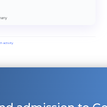
many
ch activity