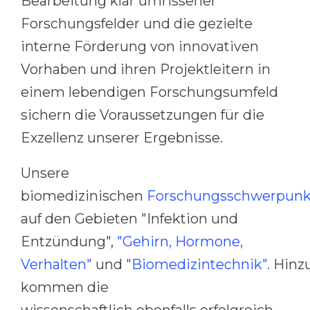
Bearbeitung klar umrissener
Cities
Forschungsfelder und die gezielte
WE APPLY FOR...
PROFESSIONS
interne Förderung von innovativen
Medicine
Professions
Vorhaben und ihren Projektleitern in
Engineering
Fields of Study
einem lebendigen Forschungsumfeld
Physics
Sample Vacancies
sichern die Voraussetzungen für die
Management
Exzellenz unserer Ergebnisse.
CAREER GUIDANCE
Other Field
Unsere
WE APPLY FROM...
Holland Test
biomedizinischen
Forschungsschwerpunk
Russia
Interest Map Test
auf den Gebieten "Infektion und
Ukraine
RIASEC Test
Entzündung",
"Gehirn, Hormone,
Kazakhstan
Success
at
Verhalten"
und
"Biomedizintechnik".
Hinz
Azerbaijan
100%
kommen die
Armenia