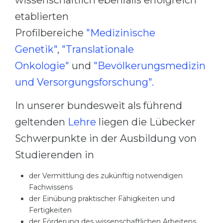
wissenschaftlich ebenfalls erfolgreich
Belarus
etablierten
Our students successfully enroll in Germa
Other Country
Profilbereiche
"Medizinische
CONSULTATION!
Genetik"
,
"Translationale
BOOK A CONSULTATION
Onkologie"
und
"Bevölkerungsmedizin
und Versorgungsforschung".
In unserer bundesweit als führend
geltenden
Lehre
liegen die Lübecker
Schwerpunkte in der Ausbildung von
Studierenden in
der Vermittlung des zukünftig notwendigen
Fachwissens
der Einübung praktischer Fähigkeiten und
Fertigkeiten
der Förderung des wissenschaftlichen Arbeitens