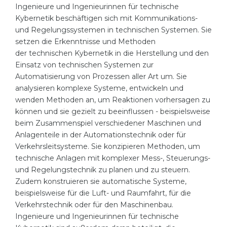
Cities
Ingenieure und Ingenieurinnen für technische
Kybernetik beschäftigen sich mit Kommunikations-
WE APPLY FOR...
PROFESSIONS
und Regelungssystemen in technischen Systemen. Sie
Medicine
setzen die Erkenntnisse und Methoden
Professions
der
technischen Kybernetik
in die Herstellung und den
Engineering
Fields of Study
Einsatz von technischen Systemen zur
Physics
Automatisierung von Prozessen aller Art um. Sie
Sample Vacancies
analysieren komplexe Systeme, entwickeln und
Management
wenden Methoden an, um Reaktionen vorhersagen zu
CAREER GUIDANCE
Other Field
können und sie gezielt zu beeinflussen - beispielsweise
beim Zusammenspiel verschiedener Maschinen und
WE APPLY FROM...
Holland Test
Anlagenteile in der Automationstechnik oder für
Verkehrsleitsysteme. Sie konzipieren Methoden, um
Russia
Interest Map Test
technische Anlagen mit komplexer Mess-, Steuerungs-
Ukraine
RIASEC Test
und Regelungstechnik zu planen und zu steuern.
Zudem konstruieren sie automatische Systeme,
Kazakhstan
Success
at
beispielsweise für die Luft- und Raumfahrt, für die
Azerbaijan
Verkehrstechnik oder für den Maschinenbau.
100%
Ingenieure und Ingenieurinnen für technische
Armenia