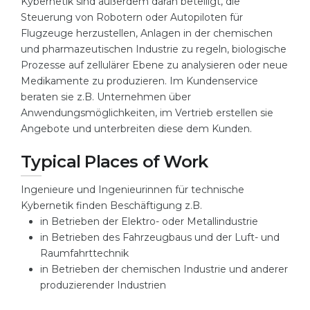
Kybernetik sind außerdem daran beteiligt, die
Steuerung von Robotern oder Autopiloten für
Belarus
Our students successfully enroll in Germa
Flugzeuge herzustellen, Anlagen in der chemischen
Other Country
und pharmazeutischen Industrie zu regeln, biologische
CONSULTATION!
Prozesse auf zellulärer Ebene zu analysieren oder neue
BOOK A CONSULTATION
Medikamente zu produzieren. Im Kundenservice
beraten sie z.B. Unternehmen über
Anwendungsmöglichkeiten, im Vertrieb erstellen sie
Angebote und unterbreiten diese dem Kunden.
Typical Places of Work
Ingenieure und Ingenieurinnen für technische
Kybernetik finden Beschäftigung z.B.
in Betrieben der Elektro- oder Metallindustrie
in Betrieben des Fahrzeugbaus und der Luft- und
Raumfahrttechnik
in Betrieben der chemischen Industrie und anderer
produzierender Industrien