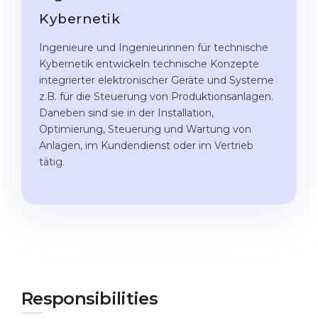
Studienkolleg
Language Visa
Kybernetik
Bachelor’s
STUDIENKOLLEG
Ingenieure und Ingenieurinnen für technische
Master’s
Studienkollegs
Kybernetik entwickeln technische Konzepte
integrierter elektronischer Geräte und Systeme
Second Degree
Studienkolleg Courses
z.B. für die Steuerung von Produktionsanlagen.
WE APPLY AFTER...
Daneben sind sie in der Installation,
Freshman / Foundation
Optimierung, Steuerung und Wartung von
11-Year School
University Preparation
Anlagen, im Kundendienst oder im Vertrieb
tätig.
12-Year School (NIS)
Studienkolleg Preparation
College
Special Courses
IB Diploma
Mathematics
1st Year
Portfolio
2nd–3rd Year
GEOGRAPHY
Bachelor’s Degree
Responsibilities
States
Master’s Degree