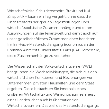
Cities
WE APPLY FOR...
Wirtschaftskrise, Schuldenschnitt, Brexit und Null-
PROFESSIONS
Zinspolitik – kaum ein Tag vergeht, ohne dass die
Medicine
Professions
Finanzressorts der großen Tageszeitungen über
Engineering
wirtschaftspolitische Zusammenhänge und deren
Fields of Study
Auswirkungen auf die Finanzwelt und damit auch auf
Physics
Sample Vacancies
unser gesellschaftliches Zusammenleben berichten.
Management
Im Ein-Fach-Masterstudiengang Economics an der
Christian-Albrechts-Universität zu Kiel (CAU) lernen Sie,
CAREER GUIDANCE
Other Field
diese Zusammenhänge zu verstehen.
WE APPLY FROM...
Holland Test
Die Wissenschaft der Volkswirtschaftslehre (VWL)
Russia
bringt Ihnen die Wechselwirkungen, die sich aus den
Interest Map Test
wirtschaftlichen Funktionen und Beziehungen von
Ukraine
RIASEC Test
Unternehmen, privaten Haushalten und dem Staat
ergeben. Diese betrachten Sie innerhalb eines
Kazakhstan
Success
at
größeren Wirtschafts- und Währungsraumes, meist
Azerbaijan
100%
eines Landes, aber auch in übernationalen
Wirtschaftsräumen. Das Ziel des Masterstudiengangs
Armenia