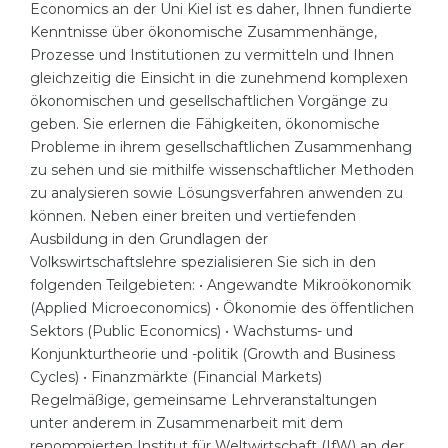
Economics an der Uni Kiel ist es daher, Ihnen fundierte
Belarus
Kenntnisse über ökonomische Zusammenhänge,
Our students successfully enroll in Germa
Prozesse und Institutionen zu vermitteln und Ihnen
Other Country
gleichzeitig die Einsicht in die zunehmend komplexen
CONSULTATION!
ökonomischen und gesellschaftlichen Vorgänge zu
BOOK A CONSULTATION
geben. Sie erlernen die Fähigkeiten, ökonomische
Probleme in ihrem gesellschaftlichen Zusammenhang
zu sehen und sie mithilfe wissenschaftlicher Methoden
zu analysieren sowie Lösungsverfahren anwenden zu
können. Neben einer breiten und vertiefenden
Ausbildung in den Grundlagen der
Volkswirtschaftslehre spezialisieren Sie sich in den
folgenden Teilgebieten: • Angewandte Mikroökonomik
(Applied Microeconomics) • Ökonomie des öffentlichen
Sektors (Public Economics) • Wachstums- und
Konjunkturtheorie und -politik (Growth and Business
Cycles) • Finanzmärkte (Financial Markets)
Regelmäßige, gemeinsame Lehrveranstaltungen
unter anderem in Zusammenarbeit mit dem
renommierten Institut für Weltwirtschaft (IfW) an der