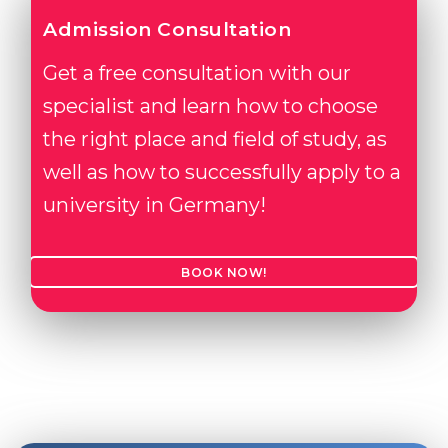
Admission Consultation
Get a free consultation with our
specialist and learn how to choose
the right place and field of study, as
well as how to successfully apply to a
university in Germany!
BOOK NOW!