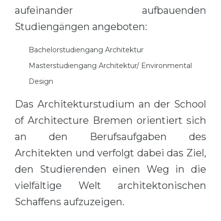
aufeinander aufbauenden
Belarus
Our students successfully enroll in Germa
Studiengängen angeboten:
Other Country
CONSULTATION!
Bachelorstudiengang Architektur
BOOK A CONSULTATION
Masterstudiengang Architektur/ Environmental
Design
Das Architekturstudium an der School
of Architecture Bremen orientiert sich
an den Berufsaufgaben des
Architekten und verfolgt dabei das Ziel,
den Studierenden einen Weg in die
vielfältige Welt architektonischen
Schaffens aufzuzeigen.