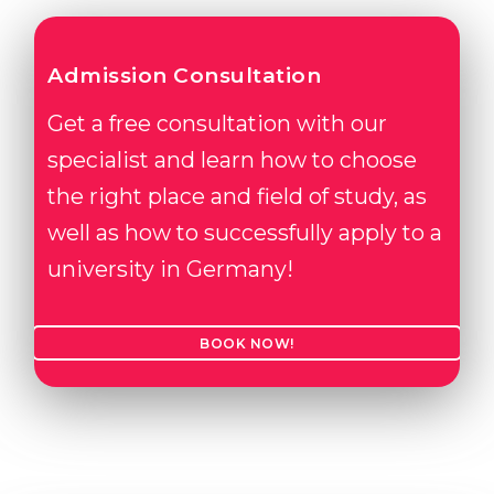
Admission Consultation
Get a free consultation with our
specialist and learn how to choose
the right place and field of study, as
well as how to successfully apply to a
university in Germany!
BOOK NOW!