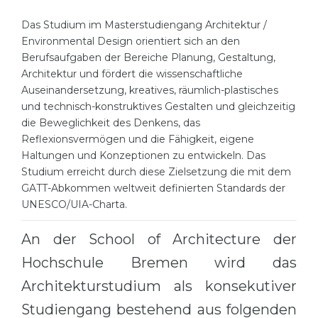
Cities
Das Studium im Masterstudiengang Architektur /
WE APPLY FOR...
PROFESSIONS
Environmental Design orientiert sich an den
Medicine
Berufsaufgaben der Bereiche Planung, Gestaltung,
Professions
Architektur und fördert die wissenschaftliche
Engineering
Fields of Study
Auseinandersetzung, kreatives, räumlich-plastisches
Physics
und technisch-konstruktives Gestalten und gleichzeitig
Sample Vacancies
die Beweglichkeit des Denkens, das
Management
Reflexionsvermögen und die Fähigkeit, eigene
CAREER GUIDANCE
Other Field
Haltungen und Konzeptionen zu entwickeln. Das
Studium erreicht durch diese Zielsetzung die mit dem
WE APPLY FROM...
Holland Test
GATT-Abkommen weltweit definierten Standards der
UNESCO/UIA-Charta.
Russia
Interest Map Test
Ukraine
An der School of Architecture der
RIASEC Test
Kazakhstan
Hochschule Bremen wird das
Success
at
Architekturstudium als konsekutiver
Azerbaijan
100%
Studiengang bestehend aus folgenden
Armenia