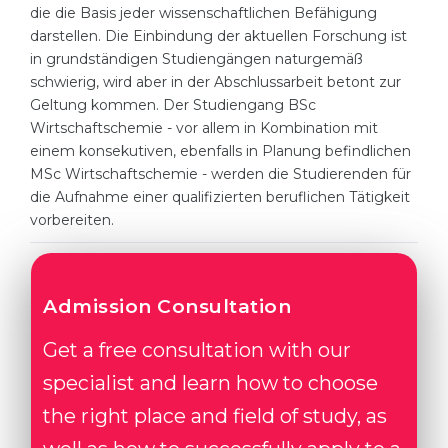
die die Basis jeder wissenschaftlichen Befähigung
Belarus
darstellen. Die Einbindung der aktuellen Forschung ist
Our students successfully enroll in Germa
in grundständigen Studiengängen naturgemäß
Other Country
schwierig, wird aber in der Abschlussarbeit betont zur
CONSULTATION!
BOOK A CONSULTATION
Geltung kommen. Der Studiengang BSc
Wirtschaftschemie - vor allem in Kombination mit
einem konsekutiven, ebenfalls in Planung befindlichen
MSc Wirtschaftschemie - werden die Studierenden für
die Aufnahme einer qualifizierten beruflichen Tätigkeit
vorbereiten.
Admission Consultation
Get a free consultation with our
specialist and learn how to choose
the right place and field of study, as