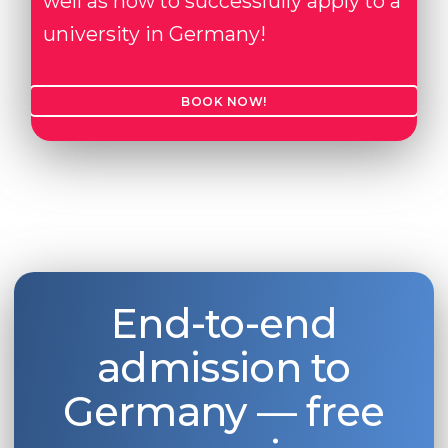
well as how to successfully apply to a
university in Germany!
BOOK NOW!
End-to-end
admission to
Germany — free