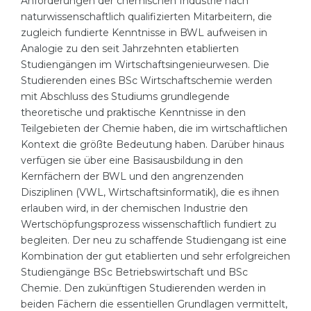
Anforderungen der chemischen Industrie nach
Cities
naturwissenschaftlich qualifizierten Mitarbeitern, die
WE APPLY FOR...
PROFESSIONS
zugleich fundierte Kenntnisse in BWL aufweisen in
Analogie zu den seit Jahrzehnten etablierten
Medicine
Professions
Studiengängen im Wirtschaftsingenieurwesen. Die
Engineering
Studierenden eines BSc Wirtschaftschemie werden
Fields of Study
mit Abschluss des Studiums grundlegende
Physics
Sample Vacancies
theoretische und praktische Kenntnisse in den
Management
Teilgebieten der Chemie haben, die im wirtschaftlichen
Kontext die größte Bedeutung haben. Darüber hinaus
CAREER GUIDANCE
Other Field
verfügen sie über eine Basisausbildung in den
Kernfächern der BWL und den angrenzenden
WE APPLY FROM...
Holland Test
Disziplinen (VWL, Wirtschaftsinformatik), die es ihnen
Russia
Interest Map Test
erlauben wird, in der chemischen Industrie den
Wertschöpfungsprozess wissenschaftlich fundiert zu
Ukraine
RIASEC Test
begleiten. Der neu zu schaffende Studiengang ist eine
Kazakhstan
Success
Kombination der gut etablierten und sehr erfolgreichen
at
Studiengänge BSc Betriebswirtschaft und BSc
Azerbaijan
100%
Chemie. Den zukünftigen Studierenden werden in
beiden Fächern die essentiellen Grundlagen vermittelt,
Armenia