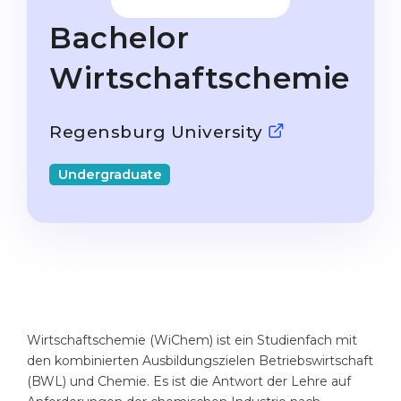
Studienkolleg
Language Visa
Bachelor
Bachelor’s
STUDIENKOLLEG
Wirtschaftschemie
Master’s
Studienkollegs
Second Degree
Studienkolleg Courses
Regensburg University
WE APPLY AFTER...
Freshman / Foundation
11-Year School
Undergraduate
University Preparation
12-Year School (NIS)
Studienkolleg Preparation
College
Special Courses
IB Diploma
Mathematics
1st Year
Portfolio
2nd–3rd Year
Wirtschaftschemie (WiChem) ist ein Studienfach mit
GEOGRAPHY
den kombinierten Ausbildungszielen Betriebswirtschaft
Bachelor’s Degree
States
(BWL) und Chemie. Es ist die Antwort der Lehre auf
Master’s Degree