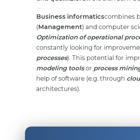
Business informatics
combines bu
(
Management
) and computer sci
Optimization of operational proc
constantly looking for improvemen
processes
). This potential for im
modeling tools
or
process minin
help of software (e.g. through
clo
architectures).