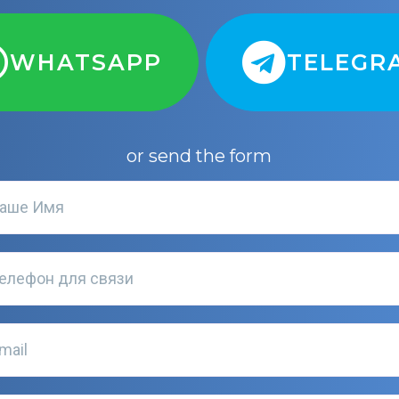
WHATSAPP
TELEGR
or send the form