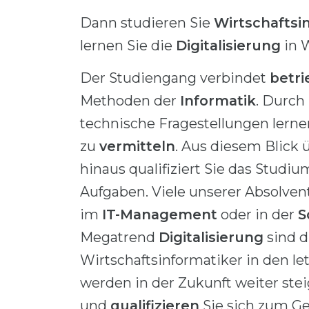
Dann studieren Sie
Wirtschaftsi
lernen Sie die
Digitalisierung
in W
Der Studiengang verbindet
betri
Methoden der
Informatik
. Durch
technische Fragestellungen lern
zu
vermitteln
. Aus diesem Blick 
hinaus qualifiziert Sie das Studi
Aufgaben. Viele unserer Absolven
im
IT-Management
oder in der
S
Megatrend
Digitalisierung
sind d
Wirtschaftsinformatiker in den le
werden in der Zukunft weiter st
und
qualifizieren
Sie sich zum Ges