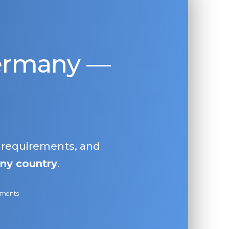
Germany —
, requirements, and
ny country
.
ayments