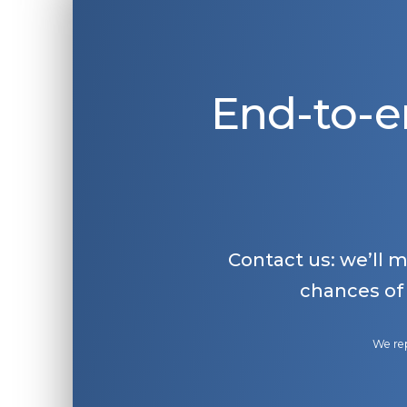
End-to-e
Contact us: we’ll 
chances of
We rep