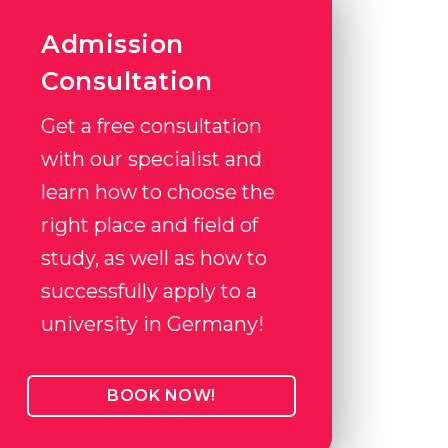
Admission
Consultation
Get a free consultation
with our specialist and
learn how to choose the
right place and field of
study, as well as how to
successfully apply to a
university in Germany!
BOOK NOW!