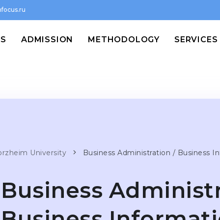
focus.ru
MS
ADMISSION
METHODOLOGY
SERVICES
orzheim University
Business Administration / Business 
Business Administr
Business Informati