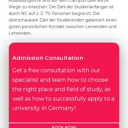
Ausbildungsorte sind auf dem Campus über kurze
Wege zu erreichen. Die Zahl der Studienanfänger ist
Belarus
Our students successfully enroll in Germa
durch NC auf z. Z. 70 Personen begrenzt. Die
Other Country
überschaubare Zahl der Studierenden garantiert einen
CONSULTATION!
guten persönlichen Kontakt zwischen Lernenden und
BOOK A CONSULTATION
Lehrenden.
Admission Consultation
Get a free consultation with our
specialist and learn how to choose
the right place and field of study, as
well as how to successfully apply to a
university in Germany!
BOOK NOW!