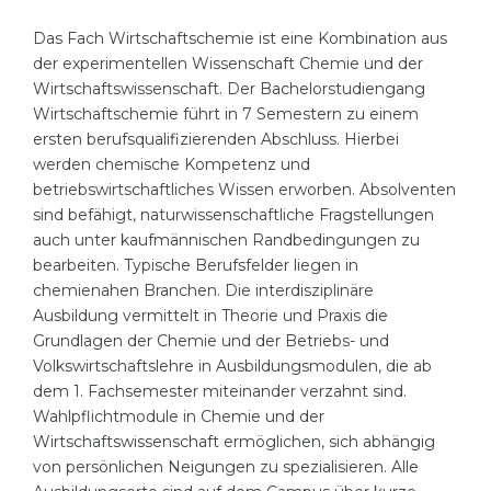
Cities
Das Fach Wirtschaftschemie ist eine Kombination aus
WE APPLY FOR...
PROFESSIONS
der experimentellen Wissenschaft Chemie und der
Medicine
Wirtschaftswissenschaft. Der Bachelorstudiengang
Professions
Wirtschaftschemie führt in 7 Semestern zu einem
Engineering
Fields of Study
ersten berufsqualifizierenden Abschluss. Hierbei
Physics
werden chemische Kompetenz und
Sample Vacancies
betriebswirtschaftliches Wissen erworben. Absolventen
Management
sind befähigt, naturwissenschaftliche Fragstellungen
CAREER GUIDANCE
Other Field
auch unter kaufmännischen Randbedingungen zu
bearbeiten. Typische Berufsfelder liegen in
WE APPLY FROM...
Holland Test
chemienahen Branchen. Die interdisziplinäre
Ausbildung vermittelt in Theorie und Praxis die
Russia
Interest Map Test
Grundlagen der Chemie und der Betriebs- und
Ukraine
Volkswirtschaftslehre in Ausbildungsmodulen, die ab
RIASEC Test
dem 1. Fachsemester miteinander verzahnt sind.
Kazakhstan
Success
at
Wahlpflichtmodule in Chemie und der
Azerbaijan
Wirtschaftswissenschaft ermöglichen, sich abhängig
100%
von persönlichen Neigungen zu spezialisieren. Alle
Armenia