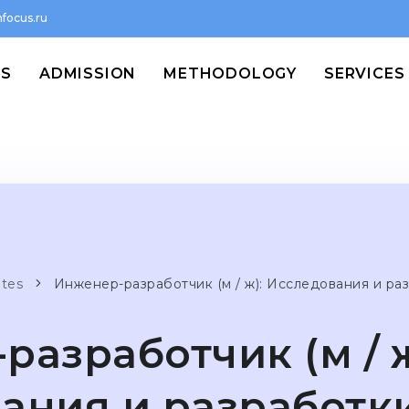
focus.ru
MS
ADMISSION
METHODOLOGY
SERVICES
ates
Инженер-разработчик (м / ж): Исследования и ра
азработчик (м / ж
ания и разработк