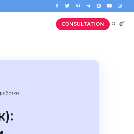
EN
CONSULTATION
зработки
):
и