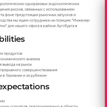
ерологических одноразовых эндоскопических
ения рисков, связанных с использованием
На фоне предстоящих рыночных запусков и
водства мы ищем сотрудника на позицию "Инженер-
тки" для нашего офиса в районе Аугсбурга в
ilities
их продуктов
кономическего анализа
я вывода на рынок
непрерывного совершенствования
и в Германии и за рубежом
expectations
рии
ских устройств, предпочтительно в области