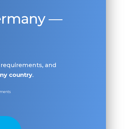
Germany —
, requirements, and
ny country
.
ayments