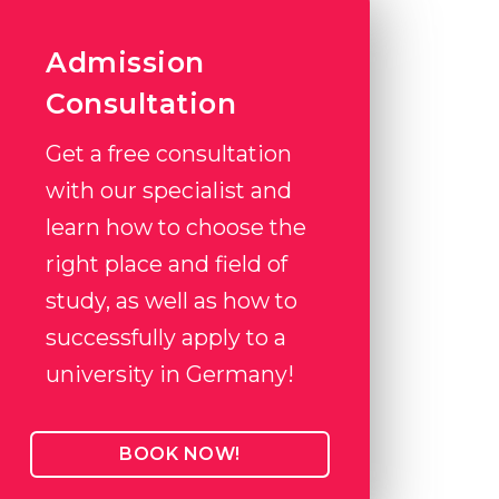
Admission
Consultation
Get a free consultation
with our specialist and
learn how to choose the
right place and field of
study, as well as how to
successfully apply to a
university in Germany!
BOOK NOW!