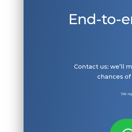
End-to-e
Contact us: we’ll 
chances of
We rep