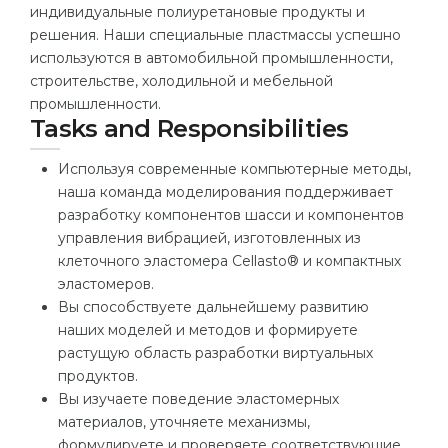
индивидуальные полиуретановые продукты и
Belarus
решения. Наши специальные пластмассы успешно
Our students successfully enroll in Germa
используются в автомобильной промышленности,
Other Country
строительстве, холодильной и мебельной
CONSULTATION!
BOOK A CONSULTATION
промышленности.
Tasks and Responsibilities
Используя современные компьютерные методы,
наша команда моделирования поддерживает
разработку компонентов шасси и компонентов
управления вибрацией, изготовленных из
клеточного эластомера Cellasto® и компактных
эластомеров.
Вы способствуете дальнейшему развитию
наших моделей и методов и формируете
растущую область разработки виртуальных
продуктов.
Вы изучаете поведение эластомерных
материалов, уточняете механизмы,
формулируете и проверяете соответствующие