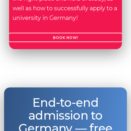
well as how to successfully apply to a
university in Germany!
BOOK NOW!
End-to-end
admission to
Germany — free