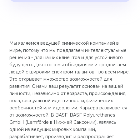
Cities
WE APPLY FOR...
PROFESSIONS
Medicine
Professions
Engineering
Fields of Study
Мы являемся ведущей химической компанией в
Physics
Sample Vacancies
мире, потому что мы предлагаем интеллектуальные
Management
решения - для наших клиентов и для устойчивого
будущего. Для этого мы объединяем и продвигаем
CAREER GUIDANCE
Other Field
людей с широким спектром талантов - во всем мире.
Это открывает множество возможностей для
WE APPLY FROM...
Holland Test
развития. С нами ваш результат основан на вашей
Russia
Interest Map Test
личности, независимо от возраста, происхождения,
пола, сексуальной идентичности, физических
Ukraine
RIASEC Test
особенностей или идеологии. Карьера развивается
Kazakhstan
Success
от возможностей. В BASF. BASF Polyurethanes
at
GmbH (Lemförde в Нижней Саксонии), являясь
Azerbaijan
100%
одной из ведущих мировых компаний,
разрабатывает, производит и распространяет
Armenia