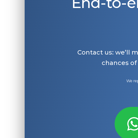
End-to-e
Contact us: we’ll 
chances of
We rep