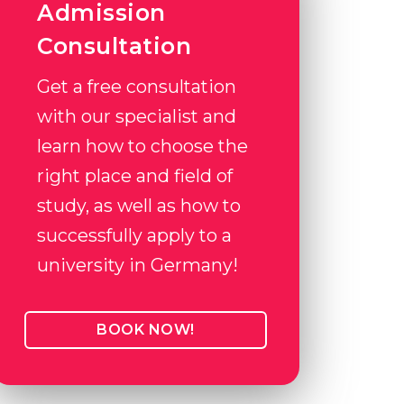
Admission
Consultation
Get a free consultation
with our specialist and
learn how to choose the
right place and field of
study, as well as how to
successfully apply to a
university in Germany!
BOOK NOW!