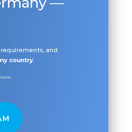
Germany —
, requirements, and
ny country
.
ayments
AM