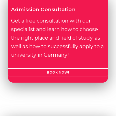
Admission Consultation
Get a free consultation with our
specialist and learn how to choose
the right place and field of study, as
well as how to successfully apply to a
university in Germany!
BOOK NOW!