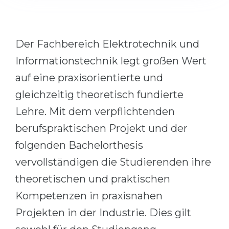
Cities
WE APPLY FOR...
PROFESSIONS
Medicine
Professions
Der Fachbereich Elektrotechnik und
Engineering
Informationstechnik legt großen Wert
Fields of Study
Physics
auf eine praxisorientierte und
Sample Vacancies
gleichzeitig theoretisch fundierte
Management
CAREER GUIDANCE
Lehre. Mit dem verpflichtenden
Other Field
berufspraktischen Projekt und der
WE APPLY FROM...
Holland Test
folgenden Bachelorthesis
Russia
Interest Map Test
vervollständigen die Studierenden ihre
Ukraine
RIASEC Test
theoretischen und praktischen
Kazakhstan
Success
at
Kompetenzen in praxisnahen
Azerbaijan
100%
Projekten in der Industrie. Dies gilt
Armenia