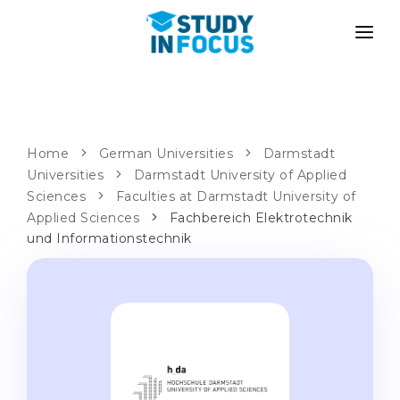
PROGRAMS
UNIVERSITIES
ADMISSION
Universities
PATHWAYS
METHODOLOGY
Home
German Universities
Darmstadt
Universities
Bachelor's & Master's
Darmstadt University of Applied
After School Admission
SERVICES
Sciences
Faculties at Darmstadt University of
University Preparatory Courses
Transfer from University
Applied Sciences
Fachbereich Elektrotechnik
und Informationstechnik
Propaedeutic Program
Master’s in Germany
Second Degree
LANGUAGE SCHOOLS
For Parents
Language Schools
With Admission Guarantee
Language Courses
WE APPLY TO...
Online Language Lessons