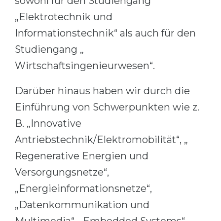
sowohl für den Studiengang
Belarus
„Elektrotechnik und
Our students successfully enroll in Germa
Other Country
Informationstechnik“ als auch für den
CONSULTATION!
Studiengang „
BOOK A CONSULTATION
Wirtschaftsingenieurwesen“.
Darüber hinaus haben wir durch die
Einführung von Schwerpunkten wie z.
B. „Innovative
Antriebstechnik/Elektromobilität“, „
Regenerative Energien und
Versorgungsnetze“,
„Energieinformationsnetze“,
„Datenkommunikation und