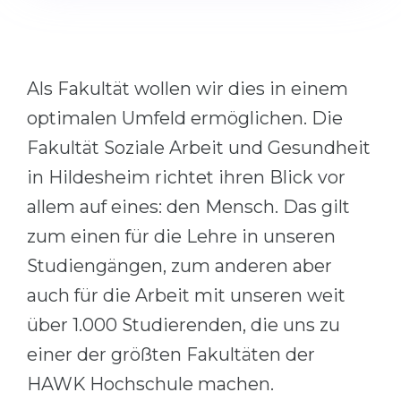
Cities
WE APPLY FOR...
PROFESSIONS
Medicine
Professions
Als Fakultät wollen wir dies in einem
Engineering
Fields of Study
optimalen Umfeld ermöglichen. Die
Physics
Sample Vacancies
Fakultät Soziale Arbeit und Gesundheit
Management
in Hildesheim richtet ihren Blick vor
CAREER GUIDANCE
Other Field
allem auf eines: den Mensch. Das gilt
WE APPLY FROM...
zum einen für die Lehre in unseren
Holland Test
Studiengängen, zum anderen aber
Russia
Interest Map Test
auch für die Arbeit mit unseren weit
Ukraine
RIASEC Test
über 1.000 Studierenden, die uns zu
Kazakhstan
Success
at
einer der größten Fakultäten der
Azerbaijan
100%
HAWK Hochschule machen.
Armenia