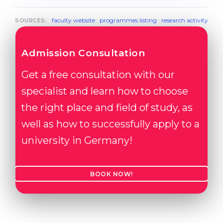
faculty website
·
programmes listing
·
research activity
SOURCES:
Admission Consultation
Get a free consultation with our
specialist and learn how to choose
the right place and field of study, as
well as how to successfully apply to a
university in Germany!
BOOK NOW!