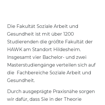
Belarus
Our students successfully enroll in Germa
Other Country
CONSULTATION!
BOOK A CONSULTATION
Die Fakultät Soziale Arbeit und
Gesundheit ist mit über 1200
Studierenden die größte Fakultät der
HAWK am Standort Hildesheim.
Insgesamt vier Bachelor- und zwei
Masterstudiengänge verteilen sich auf
die Fachbereiche Soziale Arbeit und
Gesundheit.
Durch ausgeprägte Praxisnähe sorgen
wir dafür, dass Sie in der Theorie