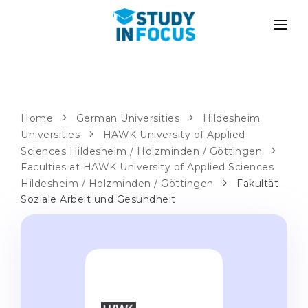
PROGRAMS
UNIVERSITIES
ADMISSION
Universities
PATHWAYS
METHODOLOGY
Home
German Universities
Hildesheim
Universities
Bachelor's & Master's
HAWK University of Applied
After School Admission
SERVICES
Sciences Hildesheim / Holzminden / Göttingen
University Preparatory Courses
Transfer from University
Faculties at HAWK University of Applied Sciences
Hildesheim / Holzminden / Göttingen
Fakultät
Propaedeutic Program
Master’s in Germany
Soziale Arbeit und Gesundheit
Second Degree
LANGUAGE SCHOOLS
For Parents
Language Schools
With Admission Guarantee
Language Courses
WE APPLY TO...
Online Language Lessons