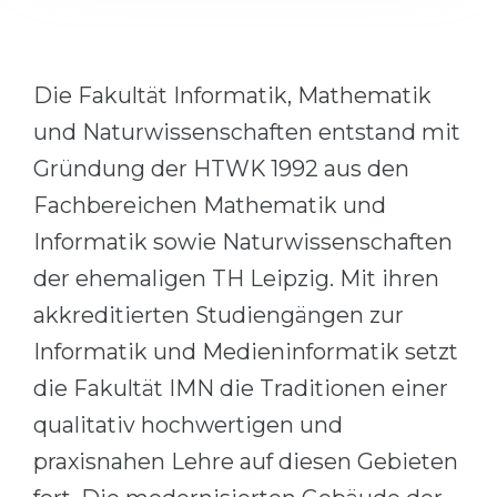
Cities
WE APPLY FOR...
PROFESSIONS
Medicine
Professions
Die Fakultät Informatik, Mathematik
Engineering
und Naturwissenschaften entstand mit
Fields of Study
Physics
Gründung der HTWK 1992 aus den
Sample Vacancies
Fachbereichen Mathematik und
Management
CAREER GUIDANCE
Informatik sowie Naturwissenschaften
Other Field
der ehemaligen TH Leipzig. Mit ihren
WE APPLY FROM...
Holland Test
akkreditierten Studiengängen zur
Russia
Interest Map Test
Informatik und Medieninformatik setzt
Ukraine
RIASEC Test
die Fakultät IMN die Traditionen einer
Kazakhstan
Success
at
qualitativ hochwertigen und
Azerbaijan
100%
praxisnahen Lehre auf diesen Gebieten
Armenia