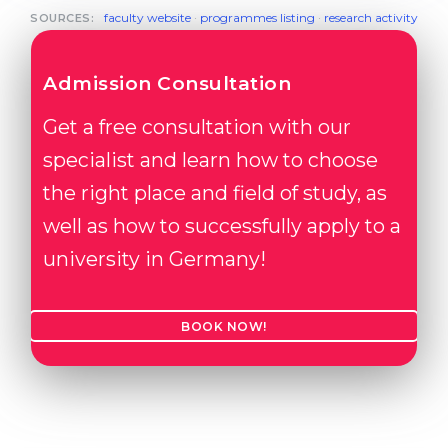
faculty website
·
programmes listing
·
research activity
SOURCES:
Admission Consultation
Get a free consultation with our
specialist and learn how to choose
the right place and field of study, as
well as how to successfully apply to a
university in Germany!
BOOK NOW!