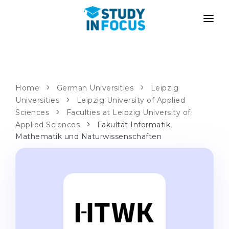
PROGRAMS
UNIVERSITIES
ADMISSION
Universities
PATHWAYS
METHODOLOGY
Home
German Universities
Leipzig
Universities
Bachelor's & Master's
Leipzig University of Applied
After School Admission
SERVICES
Sciences
Faculties at Leipzig University of
University Preparatory Courses
Transfer from University
Applied Sciences
Fakultät Informatik,
Mathematik und Naturwissenschaften
Propaedeutic Program
Master’s in Germany
Second Degree
LANGUAGE SCHOOLS
For Parents
Language Schools
With Admission Guarantee
Language Courses
WE APPLY TO...
Online Language Lessons