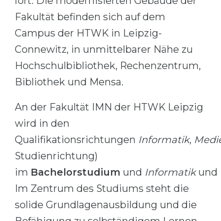
fort. Die modernisierten Gebäude der
Belarus
Fakultät befinden sich auf dem
Our students successfully enroll in Germa
Other Country
Campus der HTWK in Leipzig-
CONSULTATION!
Connewitz, in unmittelbarer Nähe zu
BOOK A CONSULTATION
Hochschulbibliothek, Rechenzentrum,
Bibliothek und Mensa.
An der Fakultät IMN der HTWK Leipzig
wird in den
Qualifikationsrichtungen
Informatik
,
Medi
Studienrichtung)
im
Bachelorstudium
und
Informatik
und
Im Zentrum des Studiums steht die
solide Grundlagenausbildung und die