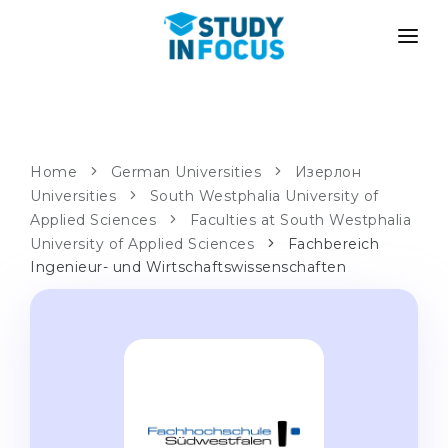
PROGRAMS
UNIVERSITIES
ADMISSION
Universities
PATHWAYS
METHODOLOGY
Home
German Universities
Изерлон
Universities
Bachelor's & Master's
South Westphalia University of
After School Admission
SERVICES
Applied Sciences
Faculties at South Westphalia
University Preparatory Courses
Transfer from University
University of Applied Sciences
Fachbereich
Ingenieur- und Wirtschaftswissenschaften
Propaedeutic Program
Master’s in Germany
Second Degree
LANGUAGE SCHOOLS
For Parents
Language Schools
With Admission Guarantee
Language Courses
WE APPLY TO...
Online Language Lessons