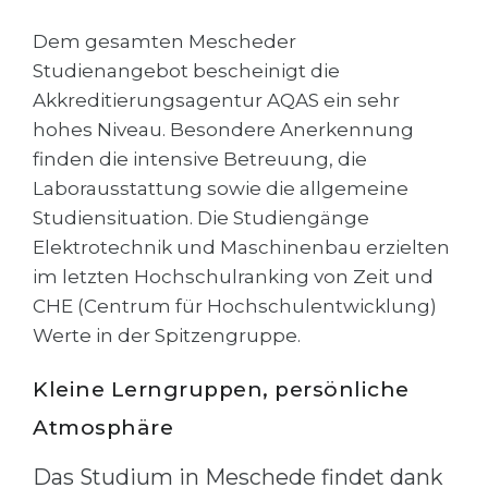
Cities
Dem gesamten Mescheder
WE APPLY FOR...
PROFESSIONS
Studienangebot bescheinigt die
Medicine
Professions
Akkreditierungsagentur AQAS ein sehr
Engineering
hohes Niveau. Besondere Anerkennung
Fields of Study
finden die intensive Betreuung, die
Physics
Sample Vacancies
Laborausstattung sowie die allgemeine
Management
Studiensituation. Die Studiengänge
CAREER GUIDANCE
Other Field
Elektrotechnik und Maschinenbau erzielten
im letzten Hochschulranking von Zeit und
WE APPLY FROM...
Holland Test
CHE (Centrum für Hochschulentwicklung)
Russia
Interest Map Test
Werte in der Spitzengruppe.
Ukraine
RIASEC Test
Kleine Lerngruppen, persönliche
Kazakhstan
Success
at
Atmosphäre
Azerbaijan
100%
Das Studium in Meschede findet dank
Armenia