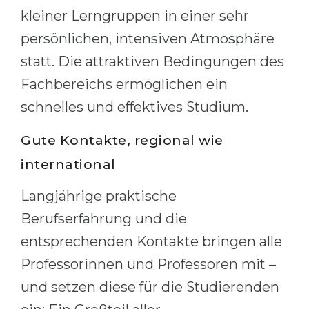
kleiner Lerngruppen in einer sehr
Belarus
Our students successfully enroll in Germa
persönlichen, intensiven Atmosphäre
Other Country
CONSULTATION!
statt. Die attraktiven Bedingungen des
BOOK A CONSULTATION
Fachbereichs ermöglichen ein
schnelles und effektives Studium.
Gute Kontakte, regional wie
international
Langjährige praktische
Berufserfahrung und die
entsprechenden Kontakte bringen alle
Professorinnen und Professoren mit –
und setzen diese für die Studierenden