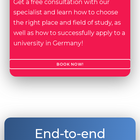
Get a free consultation with our
specialist and learn how to choose
the right place and field of study, as
well as how to successfully apply to a
university in Germany!
BOOK NOW!
End-to-end