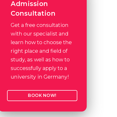
Admission
Consultation
Get a free consultation
with our specialist and
learn how to choose the
right place and field of
study, as well as how to
successfully apply to a
university in Germany!
BOOK NOW!