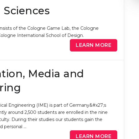
l Sciences
consists of the Cologne Game Lab, the Cologne
Cologne International School of Design.
LEARN MORE
ation, Media and
ring
rical Engineering (IME) is part of Germany&#x27;s
ntly around 2,500 students are enrolled in the nine
ulty. During their studies our students gain the
nd personal …
LEARN MORE