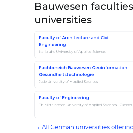
Bauwesen facultie
universities
Faculty of Architecture and Civil
Engineering
Karlsruhe University of Applied Sciences
Fachbereich Bauwesen Geoinformation
Gesundheitstechnologie
Jade University of Applied Sciences
Faculty of Engineering
TH Mittelhessen University of Applied Sciences · Giessen
→ All German universities offeri