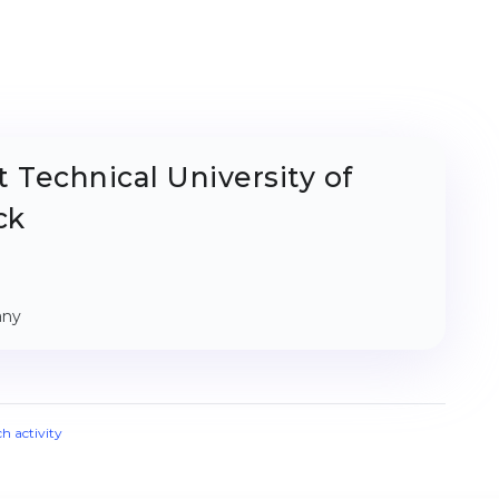
Technical University of
ck
any
ch activity