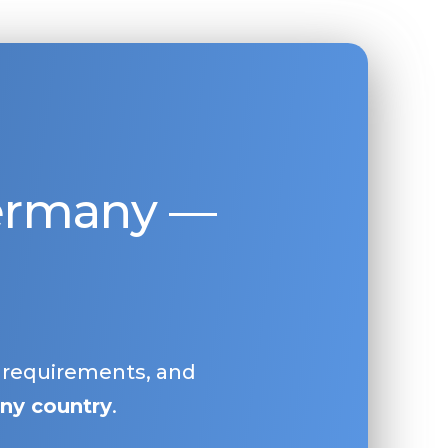
Germany —
, requirements, and
ny country
.