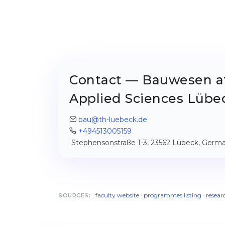
Contact — Bauwesen at 
Applied Sciences Lübe
bau@th-luebeck.de
+494513005159
Stephensonstraße 1-3, 23562 Lübeck, Germ
faculty website
·
programmes listing
·
resear
SOURCES: