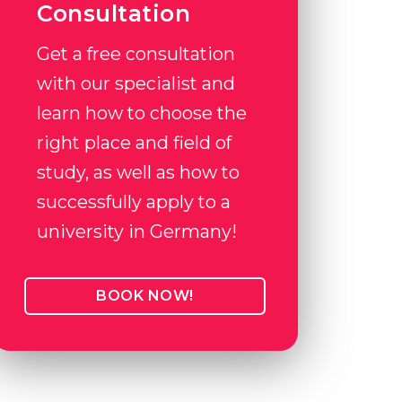
Consultation
Get a free consultation
with our specialist and
learn how to choose the
right place and field of
study, as well as how to
successfully apply to a
university in Germany!
BOOK NOW!