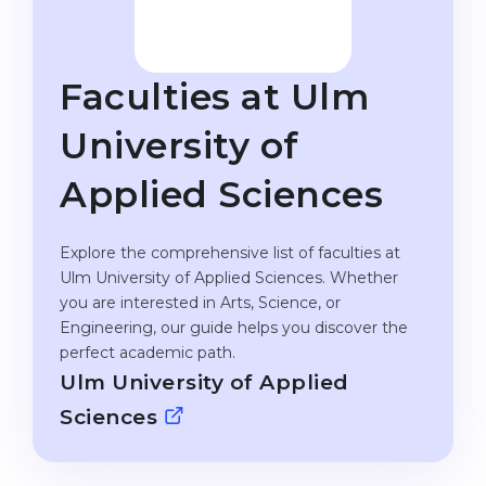
Studienkolleg
Language Visa
Bachelor’s
STUDIENKOLLEG
Faculties at Ulm
Master’s
Studienkollegs
Second Degree
University of
Studienkolleg Courses
WE APPLY AFTER...
Freshman / Foundation
Applied Sciences
11-Year School
University Preparation
12-Year School (NIS)
Explore the comprehensive list of faculties at
Studienkolleg Preparation
Ulm University of Applied Sciences. Whether
College
Special Courses
you are interested in Arts, Science, or
IB Diploma
Engineering, our guide helps you discover the
Mathematics
perfect academic path.
1st Year
Portfolio
Ulm University of Applied
2nd–3rd Year
GEOGRAPHY
Sciences
Bachelor’s Degree
States
Master’s Degree