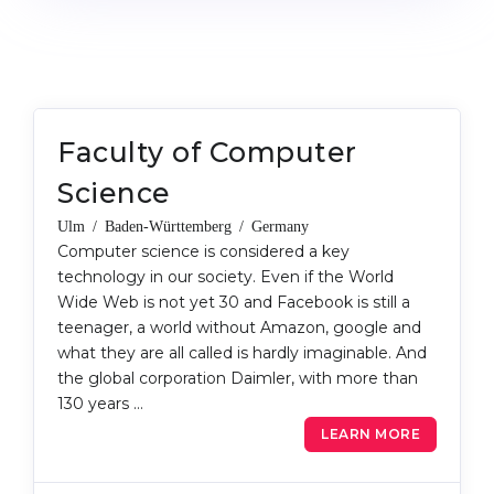
Cities
WE APPLY FOR...
PROFESSIONS
Medicine
Professions
Engineering
Fields of Study
Faculty of Computer
Physics
Sample Vacancies
Science
Management
Ulm / Baden-Württemberg / Germany
CAREER GUIDANCE
Other Field
Computer science is considered a key
technology in our society. Even if the World
WE APPLY FROM...
Holland Test
Wide Web is not yet 30 and Facebook is still a
Russia
teenager, a world without Amazon, google and
Interest Map Test
what they are all called is hardly imaginable. And
Ukraine
RIASEC Test
the global corporation Daimler, with more than
Kazakhstan
130 years …
Success
at
LEARN MORE
Azerbaijan
100%
Armenia