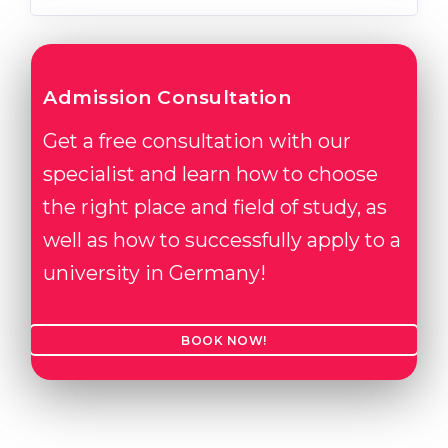
Admission Consultation
Get a free consultation with our
specialist and learn how to choose
the right place and field of study, as
well as how to successfully apply to a
university in Germany!
BOOK NOW!