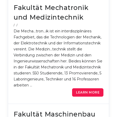
Fakultät Mechatronik
Belarus
Our students successfully enroll in Germa
und Medizintechnik
Other Country
CONSULTATION!
/ /
BOOK A CONSULTATION
Die Mecha...tron...ik ist ein interdisziplinäres
Fachgebiet, das die Technologien der Mechanik,
der Elektrotechnik und der Informationstechnik
vereint. Die Medizin...technik stellt die
Verbindung zwischen der Medizin und den
Ingenieurwissenschaften her. Beides können Sie
in der Fakultät Mechatronik und Medizintechnik
studieren. 550 Studierende, 13 Promovierende, 5
Laboringenieure, Techniker und 16 Professoren
arbeiten …
LEARN MORE
Fakultät Maschinenbau