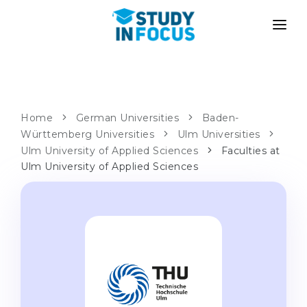
PROGRAMS
UNIVERSITIES
ADMISSION
Universities
PATHWAYS
METHODOLOGY
Home
German Universities
Baden-
Württemberg Universities
Bachelor's & Master's
Ulm Universities
After School Admission
SERVICES
Ulm University of Applied Sciences
Faculties at
University Preparatory Courses
Transfer from University
Ulm University of Applied Sciences
Propaedeutic Program
Master’s in Germany
Second Degree
LANGUAGE SCHOOLS
For Parents
Language Schools
With Admission Guarantee
Language Courses
WE APPLY TO...
Online Language Lessons