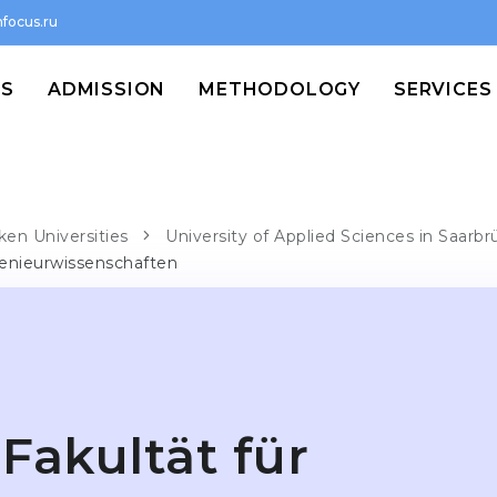
focus.ru
MS
ADMISSION
METHODOLOGY
SERVICES
ken Universities
University of Applied Sciences in Saarb
genieurwissenschaften
Fakultät für