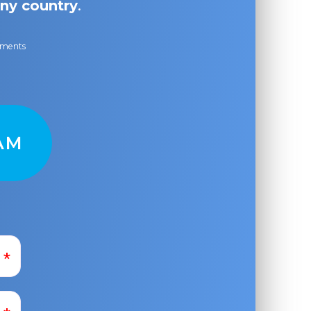
ny country
.
ayments
AM