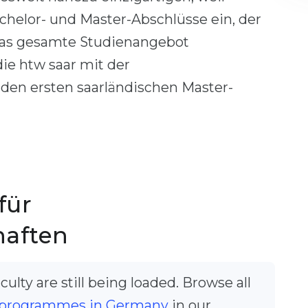
helor- und Master-Abschlüsse ein, der
das gesamte Studienangebot
ie htw saar mit der
en ersten saarländischen Master-
für
haften
ulty are still being loaded. Browse all
programmes in Germany
in our