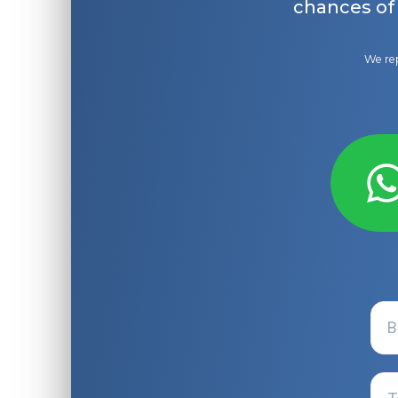
chances of
We rep