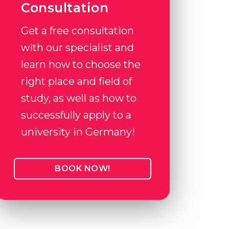
Consultation
Get a free consultation
with our specialist and
learn how to choose the
right place and field of
study, as well as how to
successfully apply to a
university in Germany!
BOOK NOW!