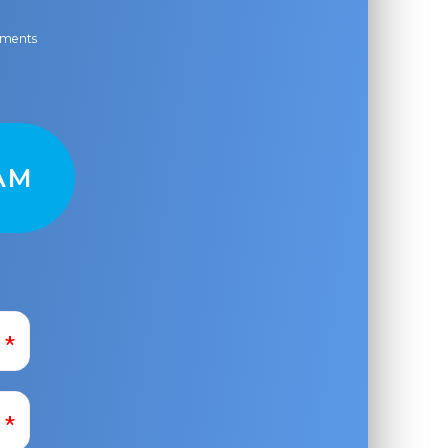
ayments
AM