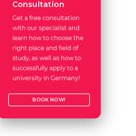
Consultation
Get a free consultation
with our specialist and
learn how to choose the
right place and field of
study, as well as how to
successfully apply to a
university in Germany!
BOOK NOW!