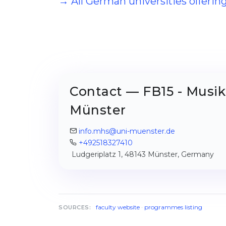
→ All German universities offeri
Contact — FB15 - Musik
Münster
info.mhs@uni-muenster.de
+492518327410
Ludgeriplatz 1, 48143 Münster, Germany
faculty website
·
programmes listing
SOURCES: