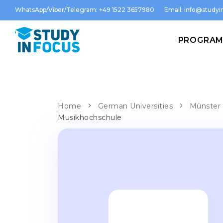
WhatsApp/Viber/Telegram: +49 1522 3657980
Email:
info@studyin
PROGRA
Home
German Universities
Münster 
Musikhochschule