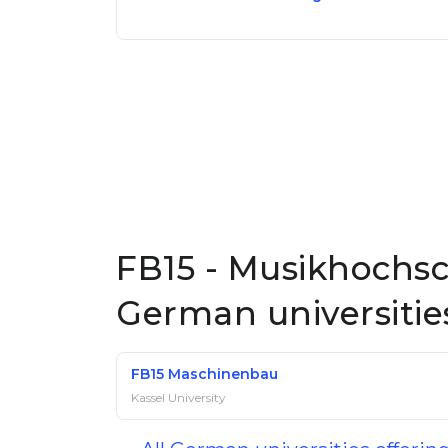
FB15 - Musikhochsch
German universitie
FB15 Maschinenbau
Kassel University