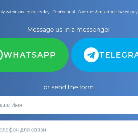
ly within one business day · Confidential · Contract & milestone-based p
Message us in a messenger
WHATSAPP
TELEGR
or send the form