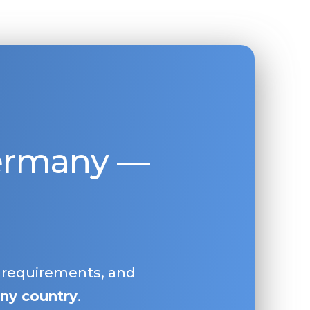
Germany —
, requirements, and
ny country
.