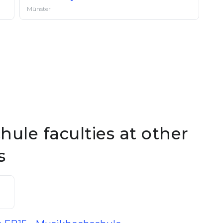
Münster
ule faculties at other
s