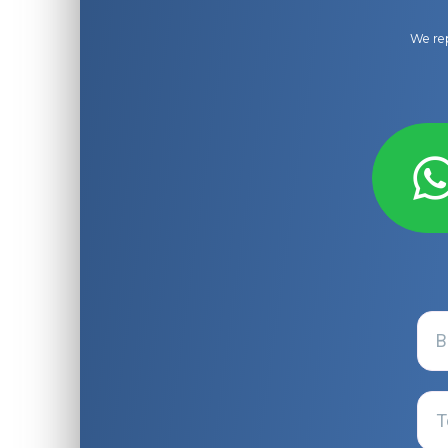
We rep