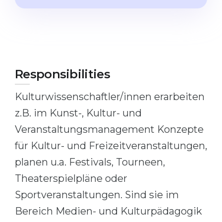
Cities
WE APPLY FOR...
PROFESSIONS
Medicine
Professions
Engineering
Fields of Study
Responsibilities
Physics
Sample Vacancies
Management
Kulturwissenschaftler/innen erarbeiten
CAREER GUIDANCE
Other Field
z.B. im Kunst-, Kultur- und
Veranstaltungsmanagement Konzepte
WE APPLY FROM...
Holland Test
für Kultur- und Freizeitveranstaltungen,
Russia
Interest Map Test
planen u.a. Festivals, Tourneen,
Ukraine
RIASEC Test
Theaterspielpläne oder
Kazakhstan
Success
at
Sportveranstaltungen. Sind sie im
Azerbaijan
100%
Bereich Medien- und Kulturpädagogik
Armenia