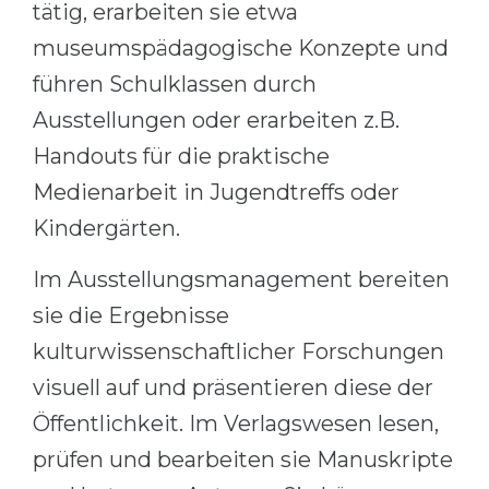
tätig, erarbeiten sie etwa
Belarus
Our students successfully enroll in Germa
museumspädagogische Konzepte und
Other Country
führen Schulklassen durch
CONSULTATION!
BOOK A CONSULTATION
Ausstellungen oder erarbeiten z.B.
Handouts für die praktische
Medienarbeit in Jugendtreffs oder
Kindergärten.
Im Ausstellungsmanagement bereiten
sie die Ergebnisse
kulturwissenschaftlicher Forschungen
visuell auf und präsentieren diese der
Öffentlichkeit. Im Verlagswesen lesen,
prüfen und bearbeiten sie Manuskripte