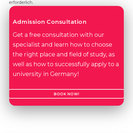
erforderlich.
Admission Consultation
Get a free consultation with our
specialist and learn how to choose
the right place and field of study, as
well as how to successfully apply to a
university in Germany!
BOOK NOW!