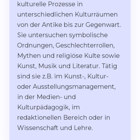
Studienkolleg
kulturelle Prozesse in
Language Visa
unterschiedlichen Kulturräumen
Bachelor’s
STUDIENKOLLEG
von der Antike bis zur Gegenwart.
Master’s
Studienkollegs
Sie untersuchen symbolische
Second Degree
Studienkolleg Courses
Ordnungen, Geschlechterrollen,
WE APPLY AFTER...
Freshman / Foundation
Mythen und religiöse Kulte sowie
11-Year School
University Preparation
Kunst, Musik und Literatur. Tätig
12-Year School (NIS)
Studienkolleg Preparation
sind sie z.B. im Kunst-, Kultur-
College
Special Courses
oder Ausstellungsmanagement,
IB Diploma
Mathematics
in der Medien- und
1st Year
Kulturpädagogik, im
Portfolio
redaktionellen Bereich oder in
2nd–3rd Year
GEOGRAPHY
Wissenschaft und Lehre.
Bachelor’s Degree
States
Master’s Degree