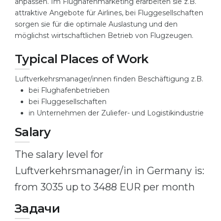
anpassen. Im Flughafenmarketing erarbeiten sie z.B.
Cities
attraktive Angebote für Airlines, bei Fluggesellschaften
WE APPLY FOR...
PROFESSIONS
sorgen sie für die optimale Auslastung und den
möglichst wirtschaftlichen Betrieb von Flugzeugen.
Medicine
Professions
Engineering
Typical Places of Work
Fields of Study
Physics
Sample Vacancies
Luftverkehrsmanager/innen finden Beschäftigung z.B.
Management
bei Flughafenbetrieben
bei Fluggesellschaften
CAREER GUIDANCE
Other Field
in Unternehmen der Zuliefer- und Logistikindustrie
WE APPLY FROM...
Salary
Holland Test
Russia
Interest Map Test
The salary level for
Ukraine
RIASEC Test
Luftverkehrsmanager/in in Germany is:
Kazakhstan
Success
at
from 3035 up to 3488 EUR per month
Azerbaijan
100%
Задачи
Armenia