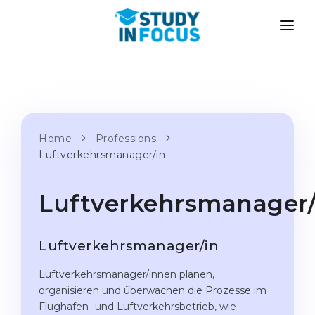
PROGRAMS
UNIVERSITIES
ADMISSION
Universities
PATHWAYS
METHODOLOGY
Bachelor's & Master's
Home
Professions
After School Admission
SERVICES
Luftverkehrsmanager/in
University Preparatory Courses
Transfer from University
Propaedeutic Program
Master’s in Germany
Luftverkehrsmanager/
Second Degree
LANGUAGE SCHOOLS
For Parents
Luftverkehrsmanager/in
Language Schools
With Admission Guarantee
Language Courses
Luftverkehrsmanager/innen planen,
organisieren und überwachen die Prozesse im
WE APPLY TO...
Online Language Lessons
Flughafen- und Luftverkehrsbetrieb, wie