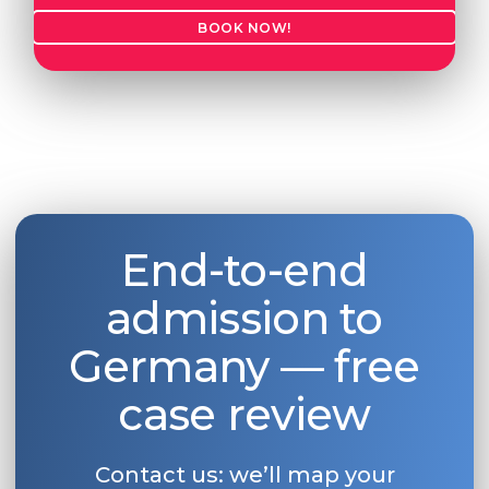
BOOK NOW!
End-to-end
admission to
Germany — free
case review
Contact us: we’ll map your