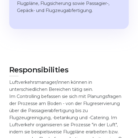
Studienkolleg
Flugpläne, Flugsicherung sowie Passagier-,
Language Visa
Gepäck- und Flugzeugabfertigung.
Bachelor’s
STUDIENKOLLEG
Master’s
Studienkollegs
Second Degree
Studienkolleg Courses
WE APPLY AFTER...
Freshman / Foundation
11-Year School
University Preparation
Responsibilities
12-Year School (NIS)
Studienkolleg Preparation
College
Luftverkehrsmanager/innen können in
Special Courses
unterschiedlichen Bereichen tätig sein.
IB Diploma
Mathematics
Im
Controlling
befassen sie sich mit Planungsfragen
der Prozesse am Boden - von der Flugreservierung
1st Year
Portfolio
über die Passagierabfertigung bis zu
2nd–3rd Year
Flugzeugreinigung, -betankung und -Catering. Im
GEOGRAPHY
Luftverkehr organisieren sie Prozesse "in der Luft",
Bachelor’s Degree
States
indem sie beispielsweise Flugpläne erarbeiten bzw.
Master’s Degree