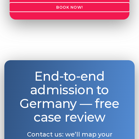
BOOK NOW!
End-to-end
admission to
Germany — free
case review
Contact us: we’ll map your