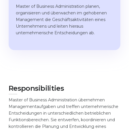
Studienkolleg
Language Visa
Master of Business Administration planen,
organisieren und überwachen im gehobenen
Bachelor’s
STUDIENKOLLEG
Management die Geschäftsaktivitäten eines
Master’s
Studienkollegs
Unternehmens und leiten hieraus
unternehmerische Entscheidungen ab.
Second Degree
Studienkolleg Courses
WE APPLY AFTER...
Freshman / Foundation
11-Year School
University Preparation
12-Year School (NIS)
Studienkolleg Preparation
College
Special Courses
Responsibilities
IB Diploma
Mathematics
1st Year
Portfolio
Master of Business Administration übernehmen
Managementaufgaben und treffen unternehmerische
2nd–3rd Year
GEOGRAPHY
Entscheidungen in unterschiedlichen betrieblichen
Bachelor’s Degree
Funktionsbereichen. Sie entwerfen, koordinieren und
States
kontrollieren die Planung und Entwicklung eines
Master’s Degree