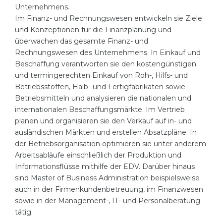
Cities
Unternehmens.
Im Finanz- und Rechnungswesen entwickeln sie Ziele
WE APPLY FOR...
PROFESSIONS
und Konzeptionen für die Finanzplanung und
Medicine
Professions
überwachen das gesamte Finanz- und
Rechnungswesen des Unternehmens. In Einkauf und
Engineering
Fields of Study
Beschaffung verantworten sie den kostengünstigen
Physics
und termingerechten Einkauf von Roh-, Hilfs- und
Sample Vacancies
Betriebsstoffen, Halb- und Fertigfabrikaten sowie
Management
Betriebsmitteln und analysieren die nationalen und
CAREER GUIDANCE
Other Field
internationalen Beschaffungsmärkte. Im Vertrieb
planen und organisieren sie den Verkauf auf in- und
WE APPLY FROM...
Holland Test
ausländischen Märkten und erstellen Absatzpläne. In
der Betriebsorganisation optimieren sie unter anderem
Russia
Interest Map Test
Arbeitsabläufe einschließlich der Produktion und
Ukraine
RIASEC Test
Informationsflüsse mithilfe der EDV. Darüber hinaus
sind Master of Business Administration beispielsweise
Kazakhstan
Success
at
auch in der Firmenkundenbetreuung, im Finanzwesen
Azerbaijan
sowie in der Management-, IT- und Personalberatung
100%
tätig.
Armenia