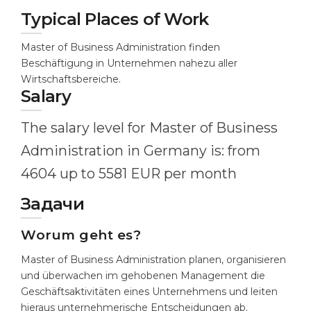
Typical Places of Work
Belarus
Our students successfully enroll in Germa
Other Country
Master of Business Administration finden
CONSULTATION!
Beschäftigung in Unternehmen nahezu aller
BOOK A CONSULTATION
Wirtschaftsbereiche.
Salary
The salary level for Master of Business
Administration in Germany is: from
4604 up to 5581 EUR per month
Задачи
Worum geht es?
Master of Business Administration planen, organisieren
und überwachen im gehobenen Management die
Geschäftsaktivitäten eines Unternehmens und leiten
hieraus unternehmerische Entscheidungen ab.