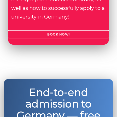
well as how to successfully apply to a
university in Germany!
BOOK NOW!
End-to-end
admission to
Germany — free