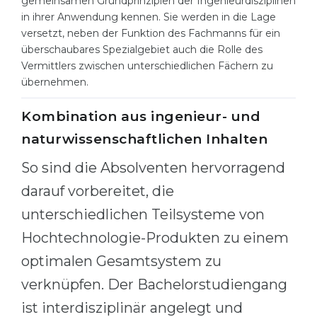
gemeinsamen Grundprinzipien der Ingenieurdisziplinen
Cities
in ihrer Anwendung kennen. Sie werden in die Lage
WE APPLY FOR...
PROFESSIONS
versetzt, neben der Funktion des Fachmanns für ein
überschaubares Spezialgebiet auch die Rolle des
Medicine
Professions
Vermittlers zwischen unterschiedlichen Fächern zu
Engineering
übernehmen.
Fields of Study
Physics
Sample Vacancies
Kombination aus ingenieur- und
Management
naturwissenschaftlichen Inhalten
CAREER GUIDANCE
Other Field
So sind die Absolventen hervorragend
WE APPLY FROM...
Holland Test
darauf vorbereitet, die
Russia
Interest Map Test
unterschiedlichen Teilsysteme von
Ukraine
Hochtechnologie-Produkten zu einem
RIASEC Test
optimalen Gesamtsystem zu
Kazakhstan
Success
at
verknüpfen. Der Bachelorstudiengang
Azerbaijan
100%
ist interdisziplinär angelegt und
Armenia