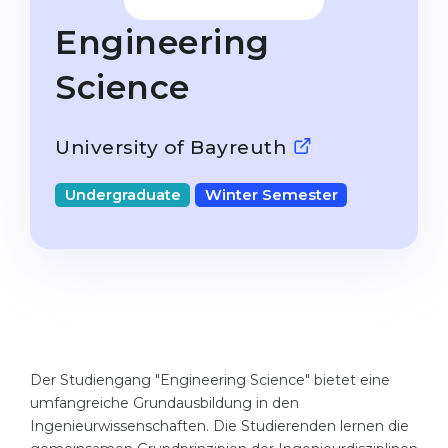
Studienkolleg
Language Visa
Engineering
Bachelor’s
STUDIENKOLLEG
Science
Master’s
Studienkollegs
Second Degree
Studienkolleg Courses
University of Bayreuth
WE APPLY AFTER...
Freshman / Foundation
11-Year School
Undergraduate
Winter Semester
University Preparation
12-Year School (NIS)
Studienkolleg Preparation
College
Special Courses
IB Diploma
Mathematics
1st Year
Portfolio
2nd–3rd Year
Der Studiengang "Engineering Science" bietet eine
GEOGRAPHY
umfangreiche Grundausbildung in den
Bachelor’s Degree
States
Ingenieurwissenschaften. Die Studierenden lernen die
Master’s Degree