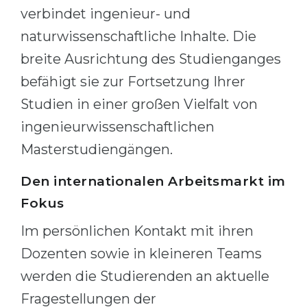
verbindet ingenieur- und
Belarus
Our students successfully enroll in Germa
naturwissenschaftliche Inhalte. Die
Other Country
breite Ausrichtung des Studienganges
CONSULTATION!
BOOK A CONSULTATION
befähigt sie zur Fortsetzung Ihrer
Studien in einer großen Vielfalt von
ingenieurwissenschaftlichen
Masterstudiengängen.
Den internationalen Arbeitsmarkt im
Fokus
Im persönlichen Kontakt mit ihren
Dozenten sowie in kleineren Teams
werden die Studierenden an aktuelle
Fragestellungen der