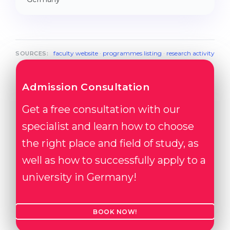
faculty website
·
programmes listing
·
research activity
SOURCES:
Admission Consultation
Get a free consultation with our
specialist and learn how to choose
the right place and field of study, as
well as how to successfully apply to a
university in Germany!
BOOK NOW!