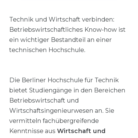
Cities
WE APPLY FOR...
PROFESSIONS
Technik und Wirtschaft verbinden:
Medicine
Professions
Betriebswirtschaftliches Know-how ist
Engineering
Fields of Study
ein wichtiger Bestandteil an einer
Physics
Sample Vacancies
technischen Hochschule.
Management
CAREER GUIDANCE
Other Field
Die Berliner Hochschule für Technik
WE APPLY FROM...
Holland Test
bietet Studiengänge in den Bereichen
Russia
Interest Map Test
Betriebswirtschaft und
Ukraine
RIASEC Test
Wirtschaftsingenieurwesen an. Sie
Kazakhstan
Success
at
vermitteln fachübergreifende
Azerbaijan
100%
Kenntnisse aus
Wirtschaft und
Armenia