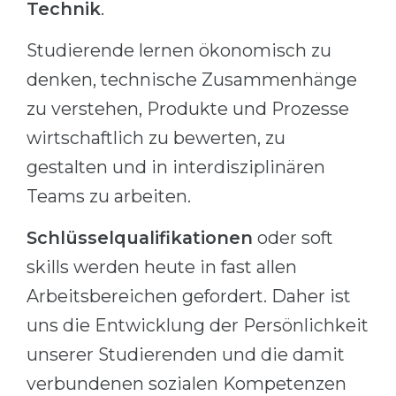
Technik
.
Belarus
Our students successfully enroll in Germa
Studierende lernen ökonomisch zu
Other Country
CONSULTATION!
denken, technische Zusammenhänge
BOOK A CONSULTATION
zu verstehen, Produkte und Prozesse
wirtschaftlich zu bewerten, zu
gestalten und in interdisziplinären
Teams zu arbeiten.
Schlüsselqualifikationen
oder soft
skills werden heute in fast allen
Arbeitsbereichen gefordert. Daher ist
uns die Entwicklung der Persönlichkeit
unserer Studierenden und die damit
verbundenen sozialen Kompetenzen