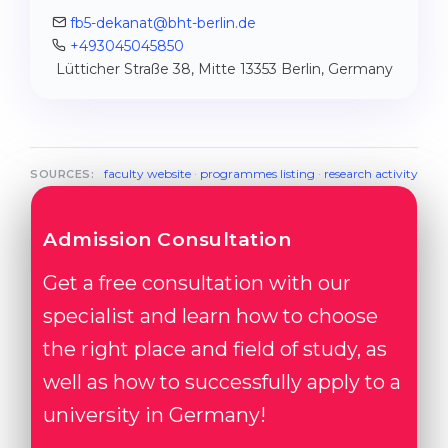
fb5-dekanat@bht-berlin.de
+493045045850
Lütticher Straße 38, Mitte 13353 Berlin, Germany
faculty website
·
programmes listing
·
research activity
SOURCES:
Admission Consultation
Get a free consultation with our
specialist and learn how to choose
the right place and field of study, as
well as how to successfully apply to a
university in Germany!