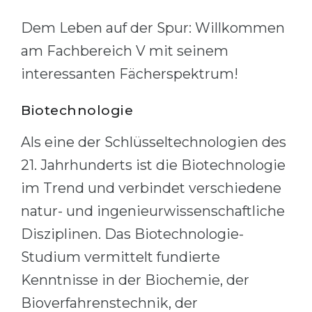
Cities
Dem Leben auf der Spur: Willkommen
WE APPLY FOR...
PROFESSIONS
am Fachbereich V mit seinem
Medicine
Professions
interessanten Fächerspektrum!
Engineering
Fields of Study
Physics
Sample Vacancies
Biotechnologie
Management
Als eine der Schlüsseltechnologien des
CAREER GUIDANCE
Other Field
21. Jahrhunderts ist die Biotechnologie
WE APPLY FROM...
Holland Test
im Trend und verbindet verschiedene
Russia
Interest Map Test
natur- und ingenieurwissenschaftliche
Ukraine
Disziplinen. Das Biotechnologie-
RIASEC Test
Studium vermittelt fundierte
Kazakhstan
Success
at
Kenntnisse in der Biochemie, der
Azerbaijan
100%
Bioverfahrenstechnik, der
Armenia