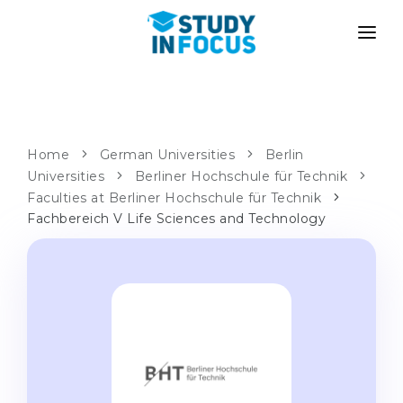
PROGRAMS
UNIVERSITIES
ADMISSION
Universities
PATHWAYS
METHODOLOGY
Home
German Universities
Berlin
Universities
Bachelor's & Master's
Berliner Hochschule für Technik
After School Admission
SERVICES
Faculties at Berliner Hochschule für Technik
University Preparatory Courses
Transfer from University
Fachbereich V Life Sciences and Technology
Propaedeutic Program
Master’s in Germany
Second Degree
LANGUAGE SCHOOLS
For Parents
Language Schools
With Admission Guarantee
Language Courses
WE APPLY TO...
Online Language Lessons