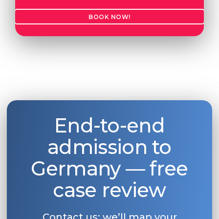
BOOK NOW!
End-to-end
admission to
Germany — free
case review
Contact us: we’ll map your