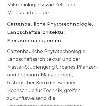
Mikrobiologie sowie Zell- und
Belarus
Our students successfully enroll in Germa
Molekularbiologie.
Other Country
CONSULTATION!
Gartenbauliche Phytotechnologie,
BOOK A CONSULTATION
Landschaftsarchitektur,
Freiraummanagement
Gartenbauliche Phytotechnologie,
Landschaftsarchitektur und der
Master-Studiengang Urbanes Pflanzen-
und Freiraum-Management,
historischer Kern der Berliner
Hochschule für Technik, greifen
zukunftsweisend die