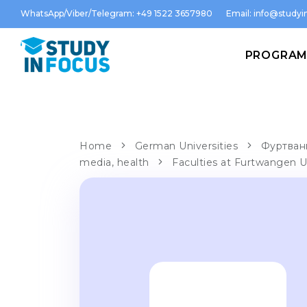
WhatsApp/Viber/Telegram: +49 1522 3657980
Email:
info@studyin
PROGRA
Home
German Universities
Фуртванг
media, health
Faculties at Furtwangen U