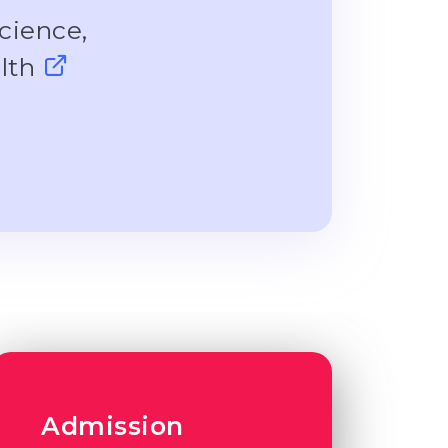
cience,
alth
Admission