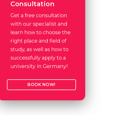
Consultation
Get a free consultation
with our specialist and
learn how to choose the
right place and field of
study, as well as how to
successfully apply to a
university in Germany!
BOOK NOW!