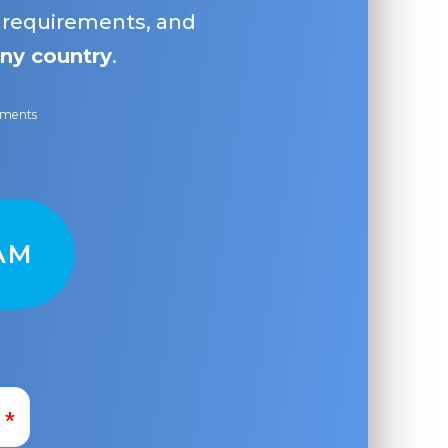
, requirements, and
ny country
.
ayments
AM