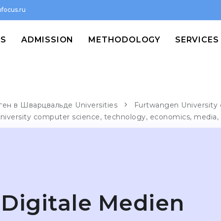
focus.ru
MS
ADMISSION
METHODOLOGY
SERVICES
ен в Шварцвальде Universities
Furtwangen University 
niversity computer science, technology, economics, media,
Digitale Medien