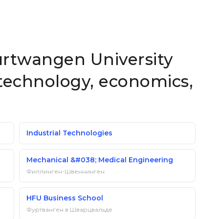
Furtwangen University
technology, economics,
Industrial Technologies
Mechanical &#038; Medical Engineering
Филлинген-Швеннинген
HFU Business School
Фуртванген в Шварцвальде