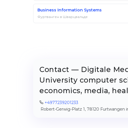
Business Information Systems
Фуртванген в Шварцвальде
Contact — Digitale Me
University computer sc
economics, media, hea
+4977239201233
Robert-Gerwig-Platz 1, 78120 Furtwangen 