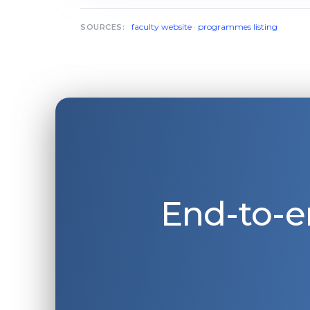
faculty website
·
programmes listing
SOURCES:
End-to-e