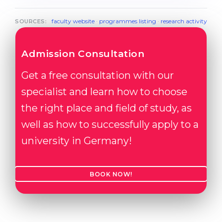
faculty website
·
programmes listing
·
research activity
SOURCES:
Admission Consultation
Get a free consultation with our
specialist and learn how to choose
the right place and field of study, as
well as how to successfully apply to a
university in Germany!
BOOK NOW!