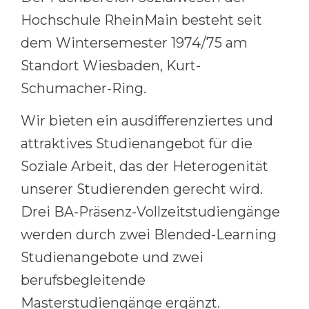
Cities
Hochschule RheinMain besteht seit
WE APPLY FOR...
PROFESSIONS
dem Wintersemester 1974/75 am
Medicine
Professions
Standort Wiesbaden, Kurt-
Engineering
Fields of Study
Schumacher-Ring.
Physics
Sample Vacancies
Wir bieten ein ausdifferenziertes und
Management
attraktives Studienangebot für die
CAREER GUIDANCE
Other Field
Soziale Arbeit, das der Heterogenität
WE APPLY FROM...
Holland Test
unserer Studierenden gerecht wird.
Russia
Interest Map Test
Drei BA-Präsenz-Vollzeitstudiengänge
Ukraine
RIASEC Test
werden durch zwei Blended-Learning
Kazakhstan
Success
at
Studienangebote und zwei
Azerbaijan
berufsbegleitende
100%
Masterstudiengänge ergänzt.
Armenia