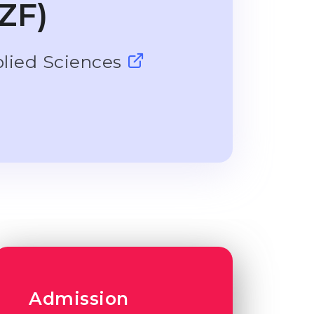
ZF)
plied Sciences
Admission