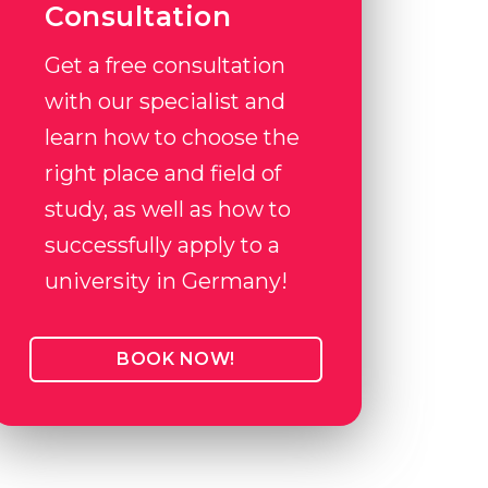
Consultation
Get a free consultation
with our specialist and
learn how to choose the
right place and field of
study, as well as how to
successfully apply to a
university in Germany!
BOOK NOW!