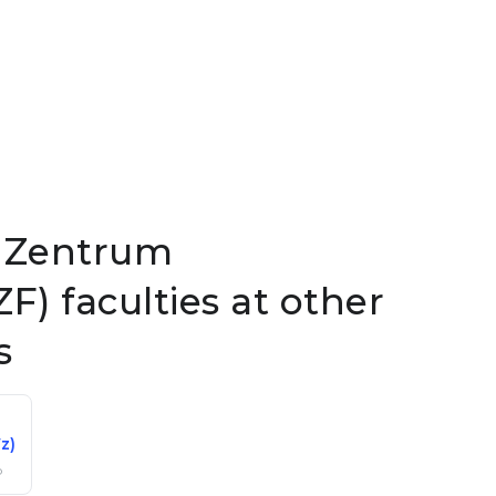
s Zentrum
) faculties at other
s
z)
р