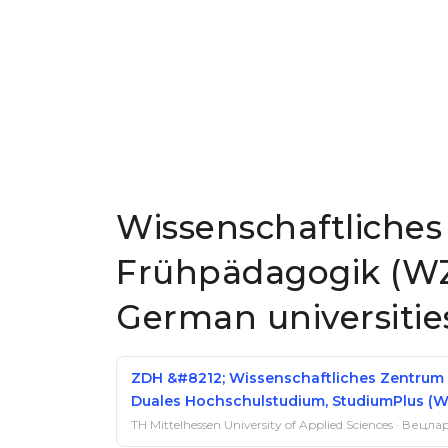
Wissenschaftliche
Frühpädagogik (WZF
German universitie
ZDH &#8212; Wissenschaftliches Zentrum
Duales Hochschulstudium, StudiumPlus (W
TH Mittelhessen University of Applied Sciences · Вецла