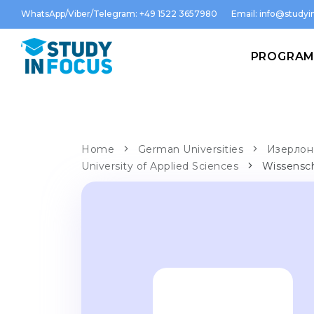
WhatsApp/Viber/Telegram: +49 1522 3657980
Email:
info@studyin
PROGRA
Home
German Universities
Изерлон 
University of Applied Sciences
Wissensc