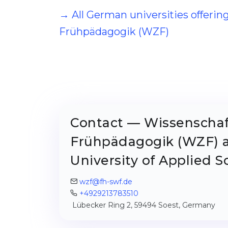
→ All German universities offeri
Frühpädagogik (WZF)
Contact — Wissenschaf
Frühpädagogik (WZF) a
University of Applied S
wzf@fh-swf.de
+4929213783510
Lübecker Ring 2, 59494 Soest, Germany