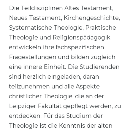
Cities
Die Teildisziplinen Altes Testament,
WE APPLY FOR...
PROFESSIONS
Neues Testament, Kirchengeschichte,
Medicine
Professions
Systematische Theologie, Praktische
Engineering
Fields of Study
Theologie und Religionspädagogik
Physics
Sample Vacancies
entwickeln ihre fachspezifischen
Management
Fragestellungen und bilden zugleich
CAREER GUIDANCE
Other Field
eine innere Einheit. Die Studierenden
sind herzlich eingeladen, daran
WE APPLY FROM...
Holland Test
teilzunehmen und alle Aspekte
Russia
Interest Map Test
christlicher Theologie, die an der
Ukraine
RIASEC Test
Leipziger Fakultät gepflegt werden, zu
Kazakhstan
Success
at
entdecken. Für das Studium der
Azerbaijan
100%
Theologie ist die Kenntnis der alten
Armenia