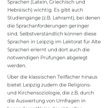
Sprachen (Latein, Griechisch und
Belarus
Our students successfully enroll in Germa
Hebräisch) wichtig. Es gibt auch
Other Country
Studiengänge (z.B. Lehramt), bei denen
CONSULTATION!
BOOK A CONSULTATION
die Sprachanforderungen geringer
sind. Selbstverständlich können diese
Sprachen in Leipzig im Lektorat für Alte
Sprachen erlernt und dort auch die
notwendigen Prüfungen abgelegt
werden.
Über die klassischen Teilfächer hinaus
bietet Leipzig zudem die Religions-
und Kirchensoziologie, die z.B. durch
die Auswertung von Umfragen in