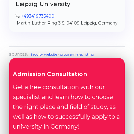
Leipzig University
+493419735400
Martin-Luther-Ring 3-5, 04109 Leipzig, Germany
faculty website
·
programmes listing
SOURCES:
Admission Consultation
Get a free consultation with our
specialist and learn how to choose
the right place and field of study, as
well as how to successfully apply to a
university in Germany!