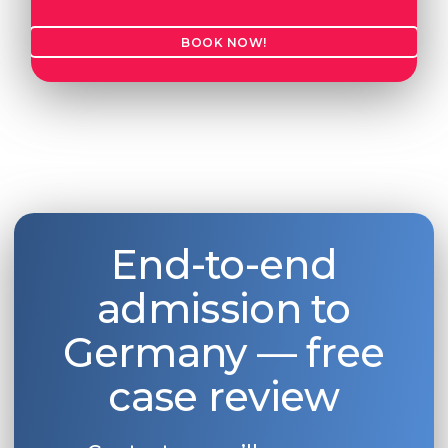
BOOK NOW!
End-to-end
admission to
Germany — free
case review