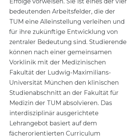
Erfolge vorweisen. Sie ist eines der vier
Belarus
bedeutenden Arbeitsfelder, die der
Our students successfully enroll in Germa
Other Country
TUM eine Alleinstellung verleihen und
CONSULTATION!
für ihre zukünftige Entwicklung von
BOOK A CONSULTATION
zentraler Bedeutung sind. Studierende
können nach einer gemeinsamen
Vorklinik mit der Medizinischen
Fakultät der Ludwig-Maximilians-
Universität München den klinischen
Studienabschnitt an der Fakultät für
Medizin der TUM absolvieren. Das
interdisziplinär ausgerichtete
Lehrangebot basiert auf dem
fächerorientierten Curriculum