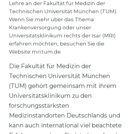
Cities
Lehre an der Fakultät für Medizin der
Technischen Universität München (TUM).
WE APPLY FOR...
PROFESSIONS
Wenn Sie mehr über das Thema
Medicine
Professions
Krankenversorgung oder unser
Engineering
Universitätsklinikum rechts der Isar (MRI)
Fields of Study
erfahren möchten, besuchen Sie die
Physics
Sample Vacancies
Website mri.tum.de
Management
CAREER GUIDANCE
Die Fakultät für Medizin der
Other Field
Technischen Universität München
WE APPLY FROM...
Holland Test
(TUM) gehört gemeinsam mit ihrem
Russia
Interest Map Test
Universitätsklinikum zu den
Ukraine
RIASEC Test
forschungsstärksten
Kazakhstan
Success
at
Medizinstandorten Deutschlands und
Azerbaijan
100%
kann auch international viel beachtete
Armenia