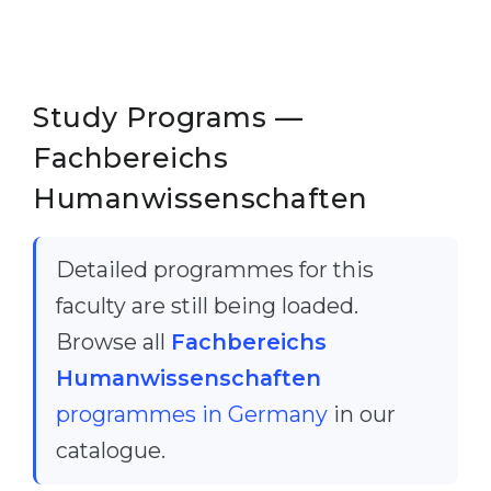
Belarus
Our students successfully enroll in Germa
Other Country
CONSULTATION!
Study Programs —
BOOK A CONSULTATION
Fachbereichs
Humanwissenschaften
Detailed programmes for this
faculty are still being loaded.
Browse all
Fachbereichs
Humanwissenschaften
programmes in Germany
in our
catalogue.