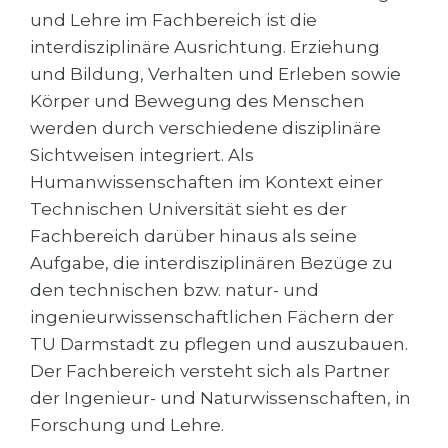
Cities
und Lehre im Fachbereich ist die
WE APPLY FOR...
interdisziplinäre Ausrichtung. Erziehung
PROFESSIONS
und Bildung, Verhalten und Erleben sowie
Medicine
Professions
Körper und Bewegung des Menschen
Engineering
Fields of Study
werden durch verschiedene disziplinäre
Physics
Sichtweisen integriert. Als
Sample Vacancies
Humanwissenschaften im Kontext einer
Management
Technischen Universität sieht es der
CAREER GUIDANCE
Other Field
Fachbereich darüber hinaus als seine
WE APPLY FROM...
Aufgabe, die interdisziplinären Bezüge zu
Holland Test
den technischen bzw. natur- und
Russia
Interest Map Test
ingenieurwissenschaftlichen Fächern der
Ukraine
RIASEC Test
TU Darmstadt zu pflegen und auszubauen.
Kazakhstan
Success
at
Der Fachbereich versteht sich als Partner
der Ingenieur- und Naturwissenschaften, in
Azerbaijan
100%
Forschung und Lehre.
Armenia